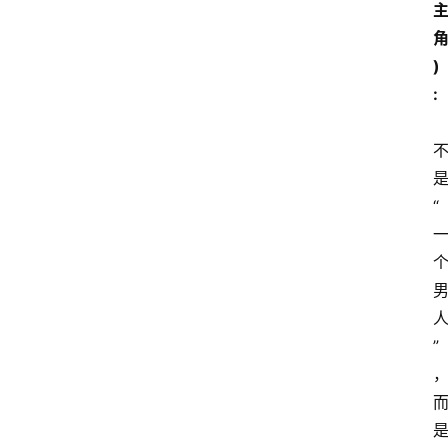
)
:
“
”