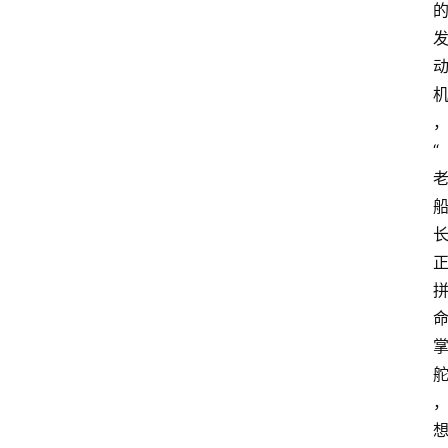
“
首
页
G
E
O
A
I
应