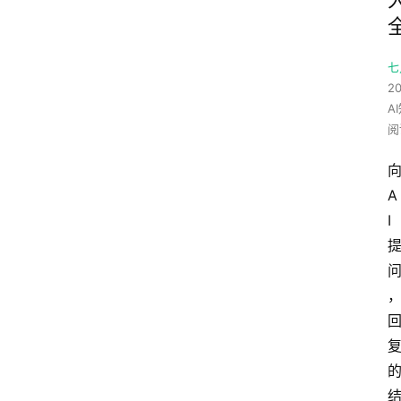
七
20
A
阅
A
I