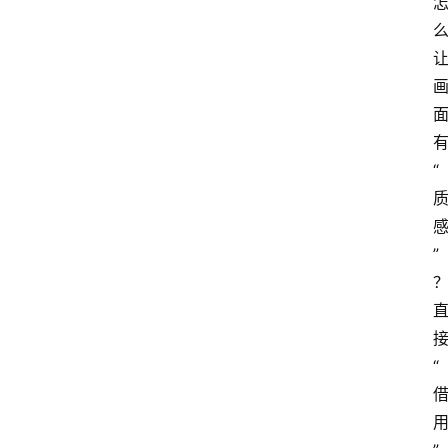
“
”
“