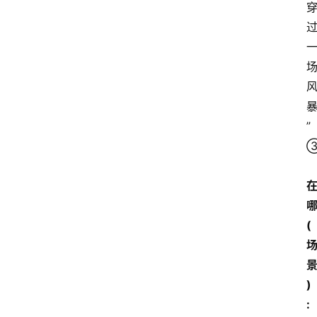
用
汇
A
I
知
”
识
库
登录
注册
哪
服
务
(
A
)
I
:
工