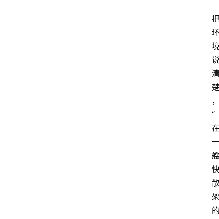
具
箱
A
I
工
具
导
“
航
联
系