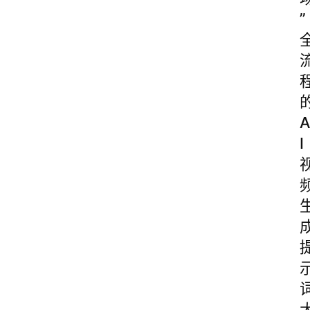
”
A
I