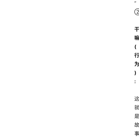
”
嘛
(
)
: