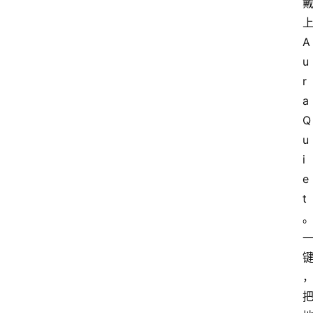
上
A
u
r
a 
Q
u
i
e
t