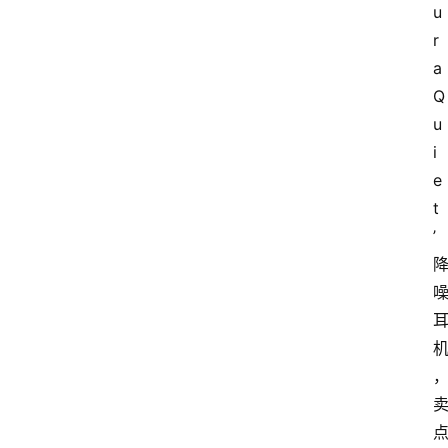
u
r
a 
Q
u
i
e
t
’