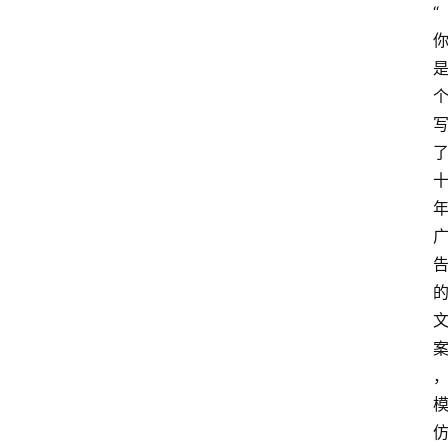
“
首
页
G
E
O
A
I
应
用
汇
A
I