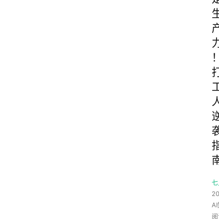
七
20
A
阅