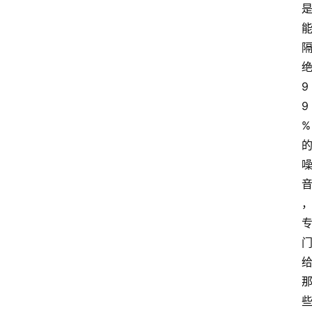
9
9
%