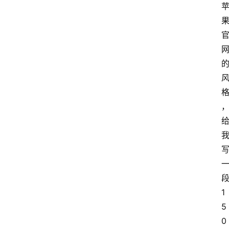
知
识
库
登录
注册
服
务
A
I
工
具
箱
1
5
A
0