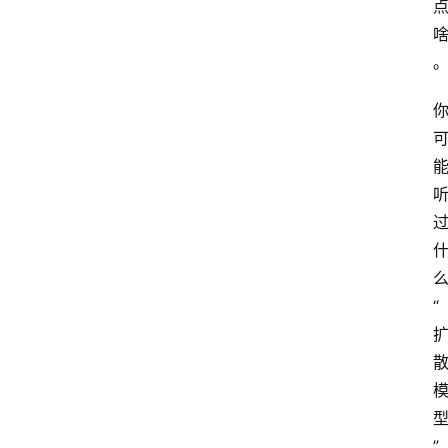
首
页
G
E
O
A
“
I
应
用
汇
”