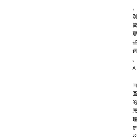
A
I
知
识
库
登录
注册
服
务
A
I
A
I
工
具
箱