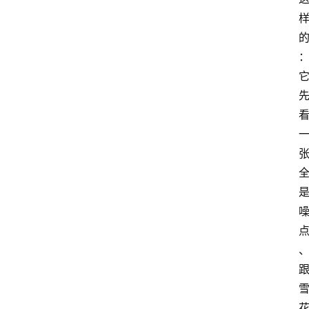
A
I
工
具
导
航
联
系