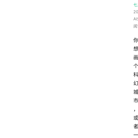
七
20
A
阅