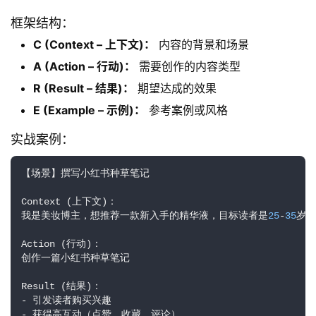
I
框架结构：
工
具
C (Context – 上下文)：
内容的背景和场景
箱
A (Action – 行动)：
需要创作的内容类型
R (Result – 结果)：
期望达成的效果
E (Example – 示例)：
参考案例或风格
A
I
实战案例：
工
具
【场景】撰写小红书种草笔记

导
航
Context (上下文)：

我是美妆博主，想推荐一款新入手的精华液，目标读者是
25
-
35
岁注
Action (行动)：

联
创作一篇小红书种草笔记

系
Result (结果)：

- 引发读者购买兴趣

- 获得高互动（点赞、收藏、评论）
