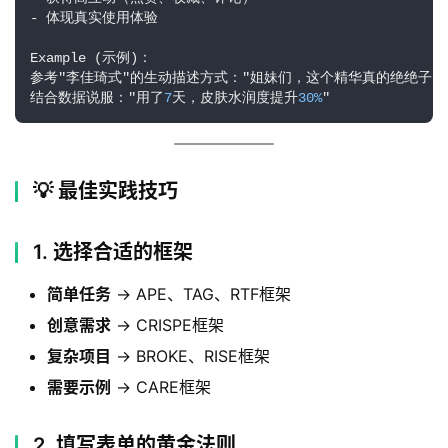
- 体现真实使用体验

Example (示例)：

参考"李佳琦式"的生动描述方式："姐妹们，这个精华真的绝绝子！"
结合数据说服："用了
7
天，皮肤水润度提升
30%
"
💡 最佳实践技巧
1. 选择合适的框架
简单任务
→ APE、TAG、RTF框架
创意需求
→ CRISPE框架
复杂项目
→ BROKE、RISE框架
需要示例
→ CARE框架
2. 填写表单的黄金法则