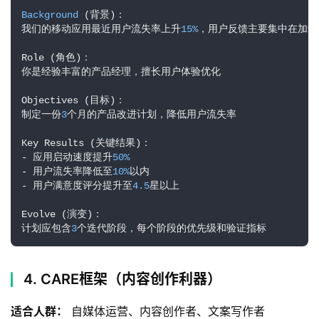
I
Background
 (背景)：

应
我们的移动应用最近用户流失率上升
15%
，用户反馈主要集中在加载
用
汇
Role (角色)：

你是经验丰富的产品经理，擅长用户体验优化

Objectives (目标)：

A
制定一份
3
个月的产品改进计划，降低用户流失率

I
Key Results (关键结果)：

知
- 应用启动速度提升
50%
识
- 用户流失率降低至
10%
以内

库
- 用户满意度评分提升至
4.5
星以上

登录
注册
Evolve (演变)：

计划应包含
3
个迭代阶段，每个阶段的优先级和验证指标
服
务
4. CARE框架（内容创作利器）
A
适合人群：
 自媒体运营、内容创作者、文案写作者