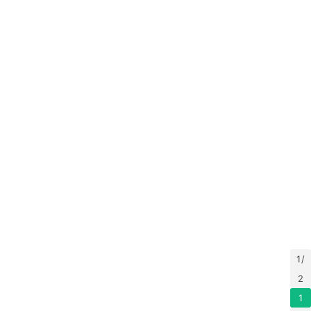
A
I
工
具
箱
A
I
工
具
导
航
1 /
联
2
系
1