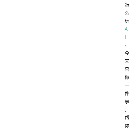
A
I
。