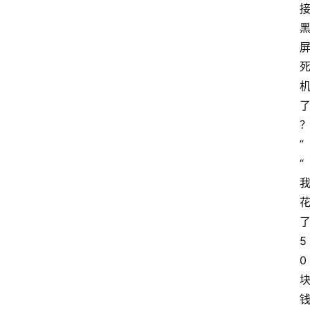
”
“
5
0