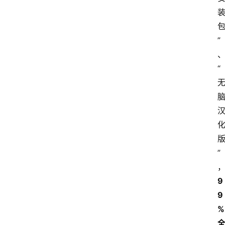
A
I
”
知
识
“
库
登录
注册
服
务
”
A
I
9
工
9
具
% 
箱