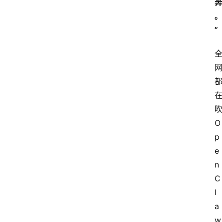
”
吹
О
p
е
n
С
l
а
w 