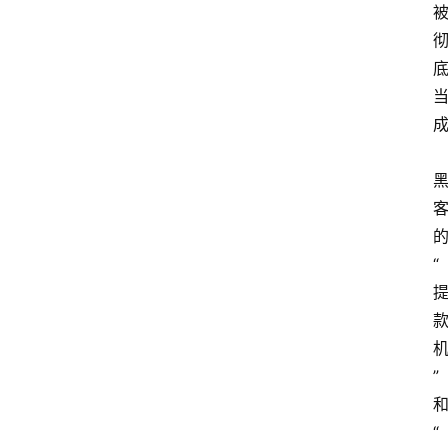
“
”
“