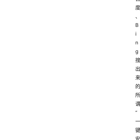
B
首
i
页
n
g 
G
E
O
A
I
“
应
用
汇