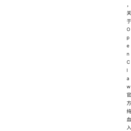
于
O
p
e
n
C
l
a
w 