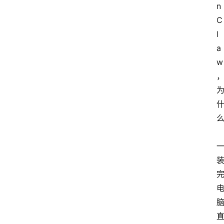
n
C
l
a
w
，