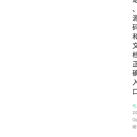
七
20
O
阅