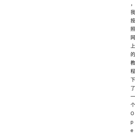
个
O
p
е