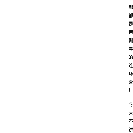
A
I
工
具
导
航
联
系