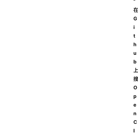
“
在
G
i
t
h
u
b 
搜
О
p
е
n
C
l