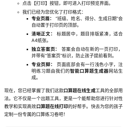
点击【打印】按钮，即可进入打印预览界面。
我们已经为您优化了打印格式：
专业页眉：
“班级、姓名、得分、生成日期”会
自动置于打印页的顶部。
清晰正文：
标题居中，题目排版紧凑，适合
A4纸张。
独立答案页：
答案会自动在新的一页打印，
并带有“答案页”标识，防止孩子提前看到。
专业页脚：
页面底部会有一行浅色小字，注
明练习题由我们的
智能口算题生成器
网站生
成。
现在，您已经掌握了我们这款
口算题在线生成
工具的全部用
法。它不仅是一个出题工具，更是一个能帮助您进行针对性
教学和实现高效
口算题在线打印
的好帮手。快去为您的孩子
定制一份专属的口算练习卷吧！