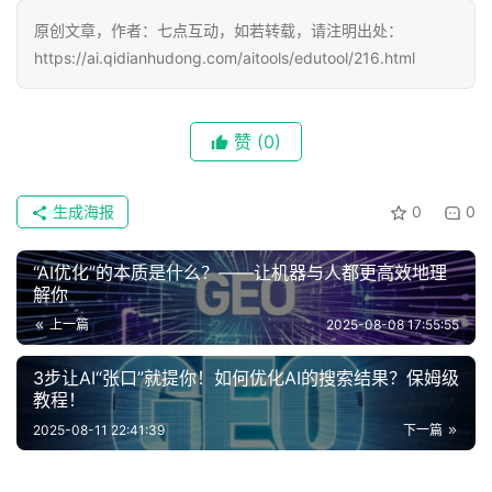
原创文章，作者：七点互动，如若转载，请注明出处：
https://ai.qidianhudong.com/aitools/edutool/216.html
赞
(0)
生成海报
0
0
“AI优化”的本质是什么？——让机器与人都更高效地理
解你
上一篇
2025-08-08 17:55:55
3步让AI“张口”就提你！如何优化AI的搜索结果？保姆级
教程！
2025-08-11 22:41:39
下一篇