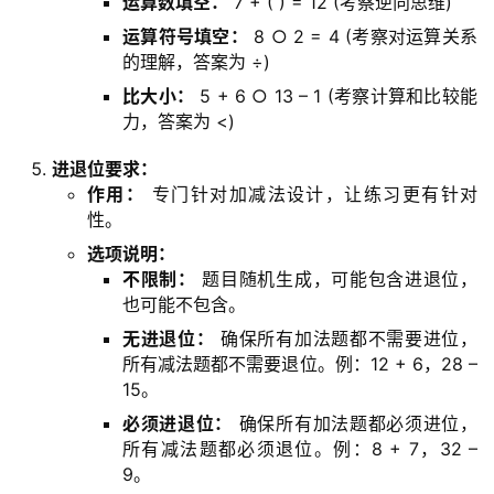
运算数填空：
7 + ( ) = 12 (考察逆向思维)
A
运算符号填空：
8 ○ 2 = 4 (考察对运算关系
I
的理解，答案为 ÷)
应
比大小：
5 + 6 ○ 13 – 1 (考察计算和比较能
用
力，答案为 <)
汇
进退位要求：
作用：
专门针对加减法设计，让练习更有针对
A
性。
I
选项说明：
知
不限制：
题目随机生成，可能包含进退位，
识
也可能不包含。
库
无进退位：
确保所有加法题都不需要进位，
所有减法题都不需要退位。例：12 + 6，28 –
登录
注册
15。
服
必须进退位：
确保所有加法题都必须进位，
务
所有减法题都必须退位。例：8 + 7，32 –
9。