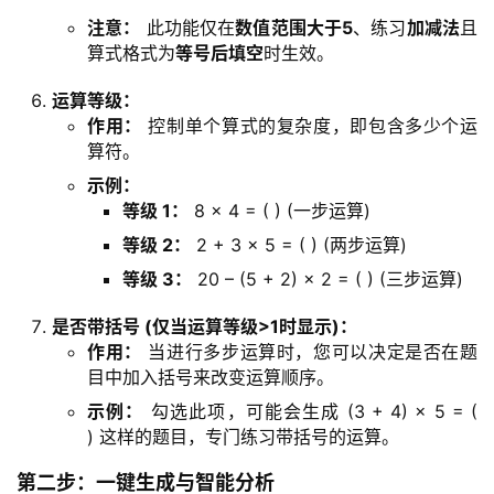
注意：
此功能仅在
数值范围大于5
、练习
加减法
且
A
算式格式为
等号后填空
时生效。
I
工
运算等级：
具
作用：
控制单个算式的复杂度，即包含多少个运
箱
算符。
示例：
等级 1：
8 × 4 = ( ) (一步运算)
A
等级 2：
2 + 3 × 5 = ( ) (两步运算)
I
工
等级 3：
20 – (5 + 2) × 2 = ( ) (三步运算)
具
是否带括号 (仅当运算等级>1时显示)：
导
作用：
当进行多步运算时，您可以决定是否在题
航
目中加入括号来改变运算顺序。
示例：
勾选此项，可能会生成 (3 + 4) × 5 = (
) 这样的题目，专门练习带括号的运算。
联
系
第二步：一键生成与智能分析