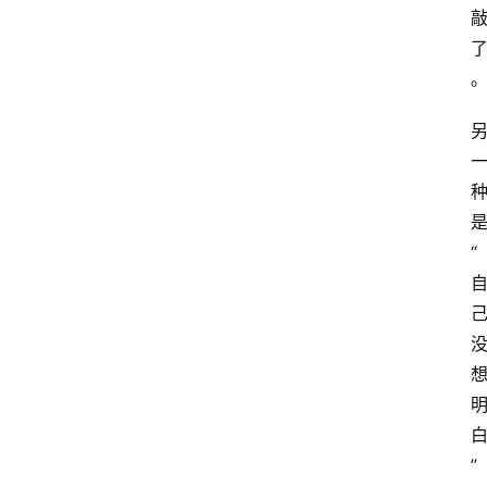
首
页
G
E
O
“
A
I
应
用
汇
”