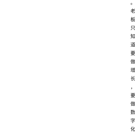
A
I
知
识
库
登录
注册
服
务
A
I
工
具
箱