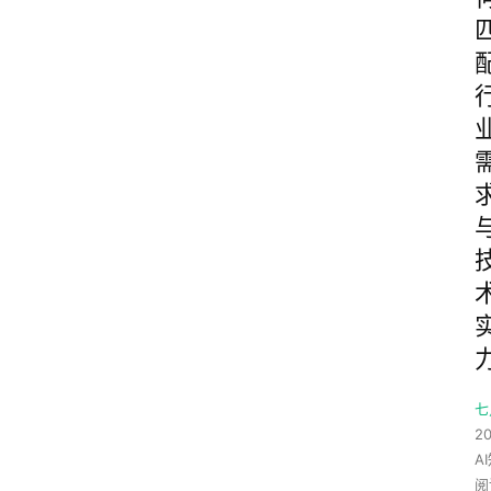
七
20
A
阅