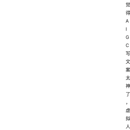
A
I
G
C