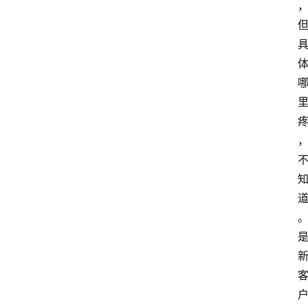
A
I
工
具
导
航
联
系