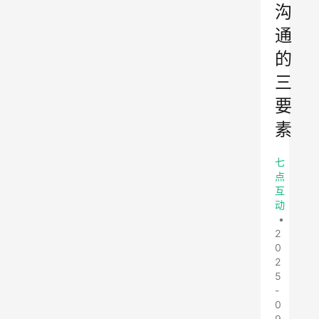
沟
通
的
三
要
素
七
点
互
动
•
2
0
2
5
-
0
9