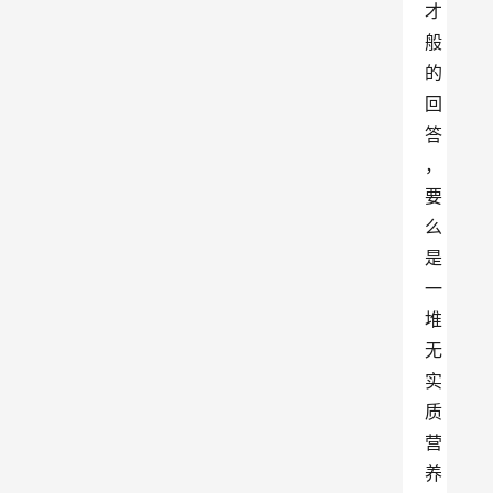
才
般
的
回
答
，
要
么
是
一
堆
无
实
质
营
养