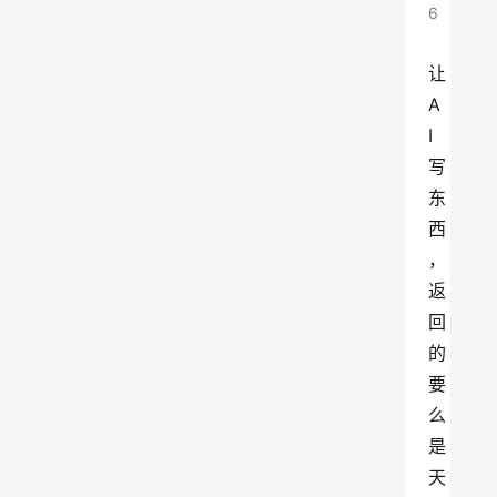
6
让
A
I
写
东
西
，
返
回
的
要
么
是
天