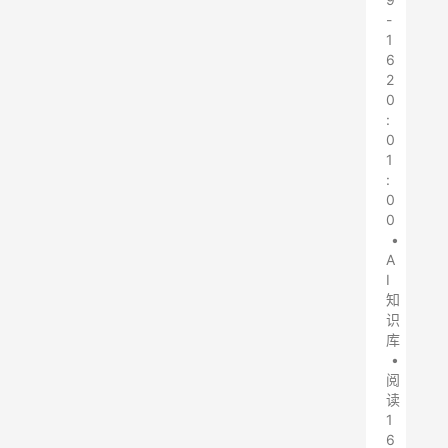
-
1
6
2
0
:
0
1
:
0
0
•
A
I
知
识
库
•
阅
读
1
6