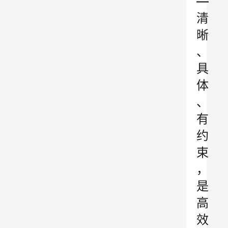
—
清
晰
、
具
体
、
有
约
束
，
是
高
效