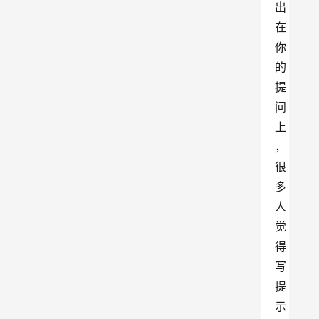
出
在
你
的
提
问
上
，
很
多
人
觉
得
写
提
示