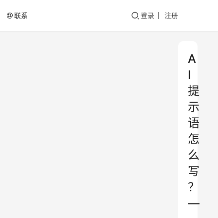
联系
登录
注册
A
I
提
示
语
怎
么
写
？
—