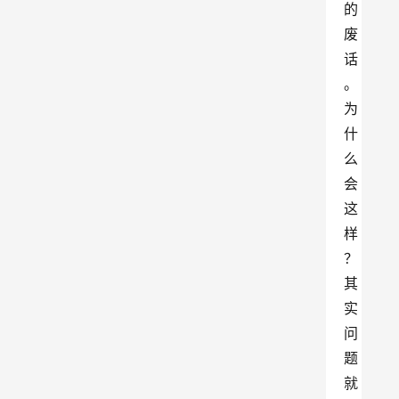
的
废
话
。
为
什
么
会
这
样
？
其
实
问
题
就