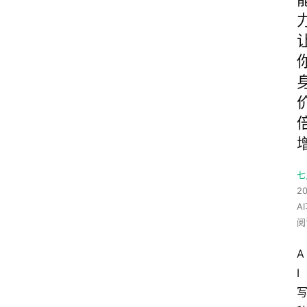
七
20
A
阅
A
I