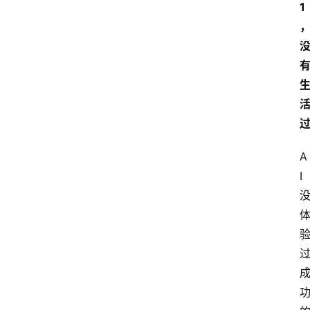
1
A
I