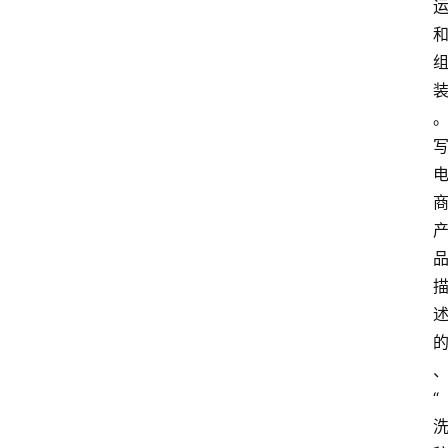
首
页
G
E
O
A
I
应
用
汇
“