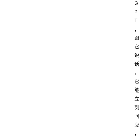
G
P
T