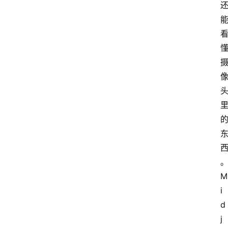
M
i
d
j