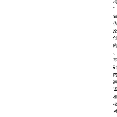
A
”
I
知
识
库
登录
注册
服
务
A
I
工
具
箱