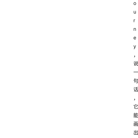
o
u
r
n
e
y