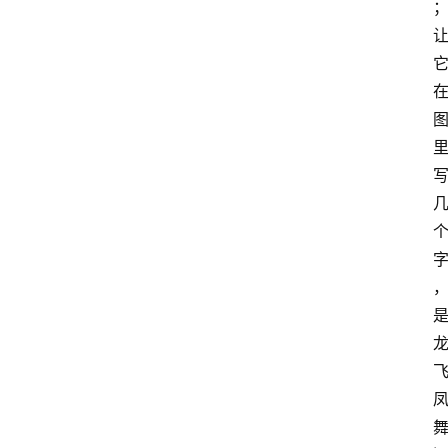
汇
A
I
知
识
库
登录
注册
服
务
A
I
工
具