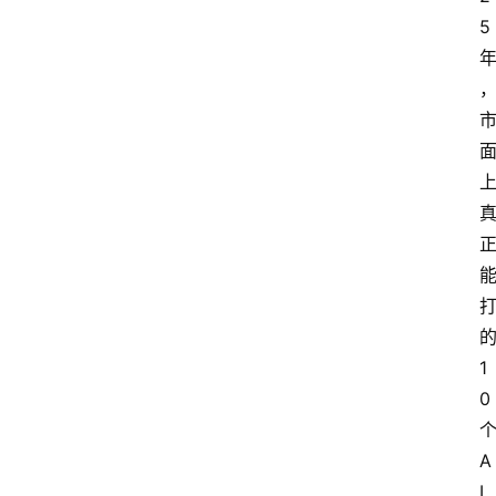
5
1
0
A
I