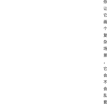
首
页
G
E
O
A
I
应
用