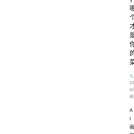
七
20
A
阅
A
I