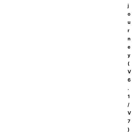
j
o
u
r
n
e
y 
(
V
6
.
1 
/ 
V
7
)