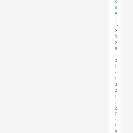
k
e
A
I
•
2
0
2
6
-
0
1
-
1
3
2
1
:
2
7
:
1
8