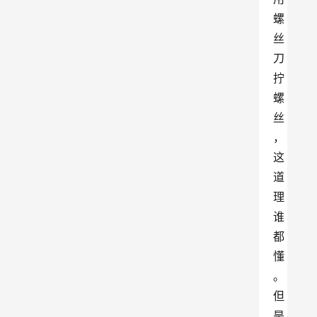
螺
丝
刀
拧
螺
丝
，
这
道
理
谁
都
懂
。
但
是