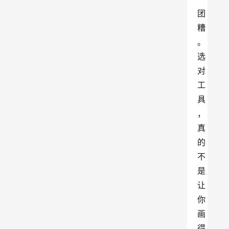
团
糟
。
选
对
工
具
，
真
的
不
是
让
你
画
得