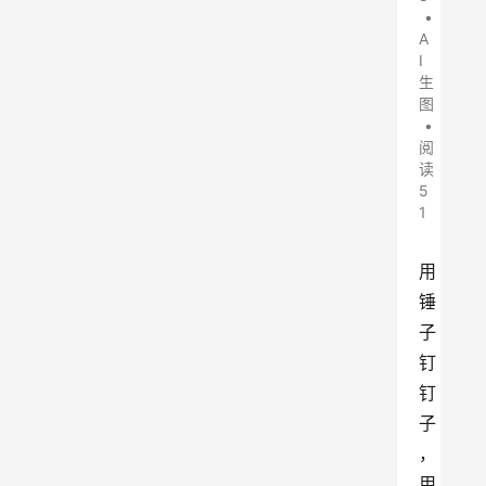
•
A
I
生
图
•
阅
读
5
1
用
锤
子
钉
钉
子
，
用