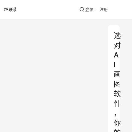
联系
登录
注册
选
对
A
I
画
图
软
件
，
你