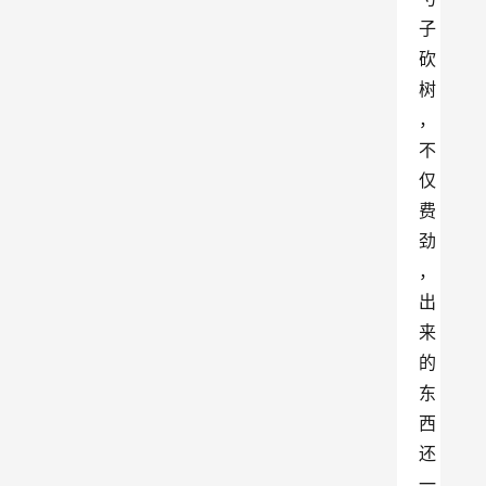
子
砍
树
，
不
仅
费
劲
，
出
来
的
东
西
还
一