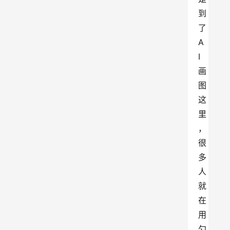
到
了
A
I
画
图
这
里
，
很
多
人
就
在
用
勺