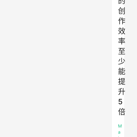
的
创
作
效
率
至
少
能
提
升
5
倍
M
a