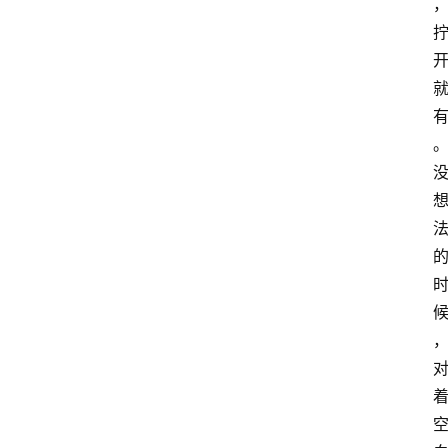
A
I
知
识
库
登录
注册
服
务
A
I
工
具
箱