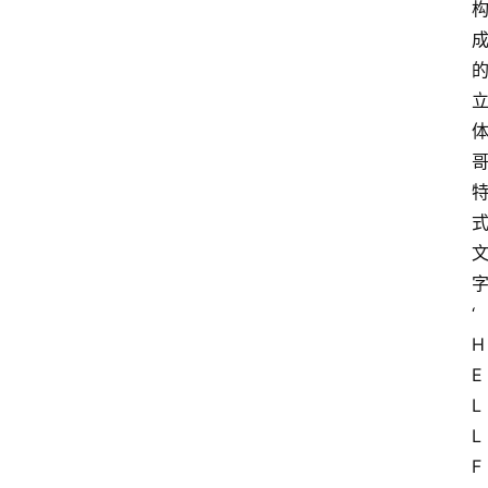
‘
H
E
L
L
F