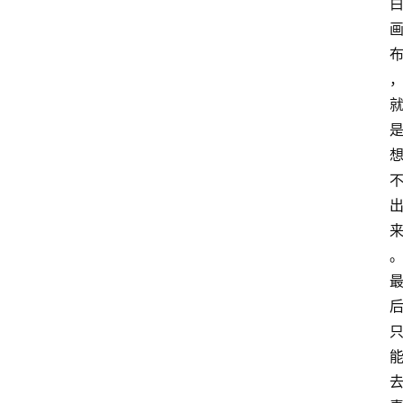
A
I
工
具
导
航
联
系