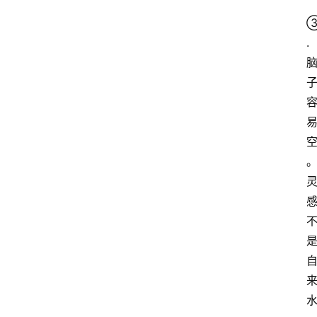
. 
首
页
G
E
O
A
I
应
用
汇