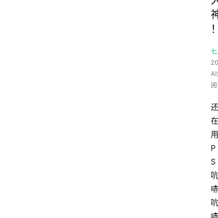
七
20
A
阅
P
S