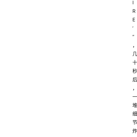
I
R
E
’
” 