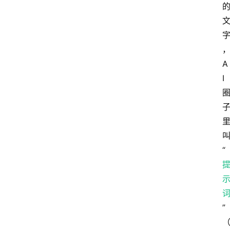
A
I
“
”