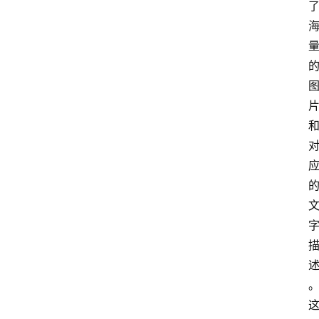
A
I
知
识
库
登录
注册
服
务
A
I
工
具
箱