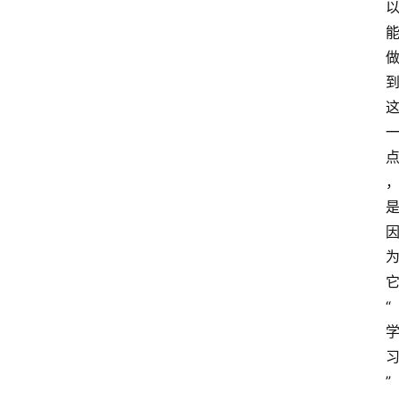
首
页
G
E
O
A
I
“
应
用
汇
”