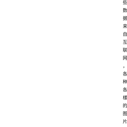
A
I
工
具
导
航
联
系