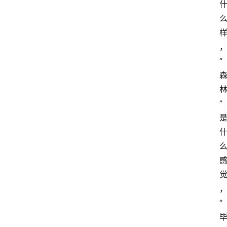
“
”
“