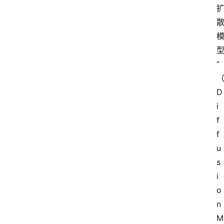
”
D
i
f
f
u
s
i
o
n 
M