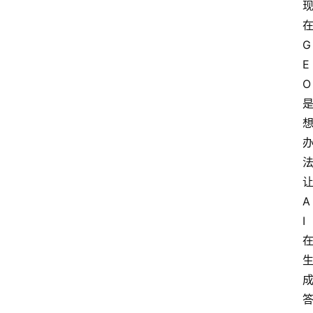
G
E
O
A
I