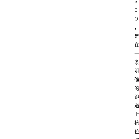
S
E
O