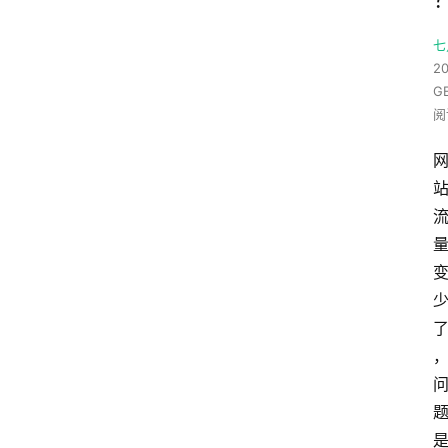
七
20
G
阅