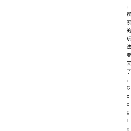
G
o
o
g
l
e