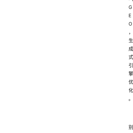
G
E
O