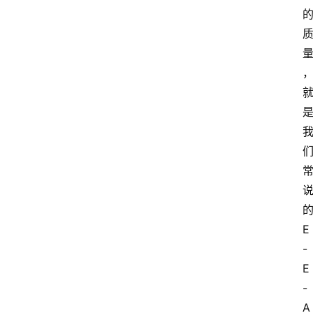
E
-
E
-
A