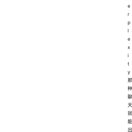
e
r
p
l
e
x
i
t
y