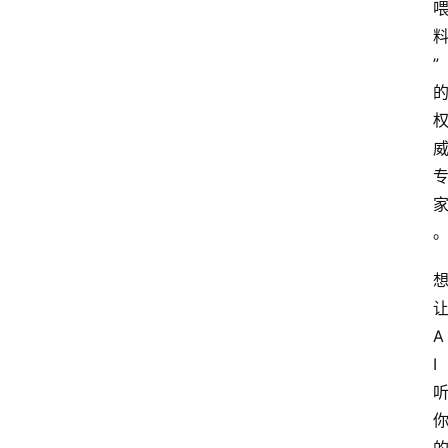
”
A
I