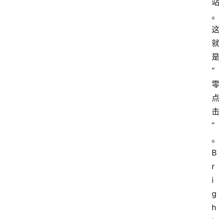
“
”
B
r
i
g
h