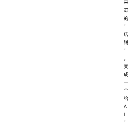
“
”
A
I
“