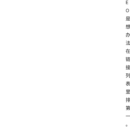
E
具
O
箱
A
I
工
具
导
航
联
系