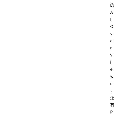
A
I 
O
v
e
r
v
i
e
w
s
P