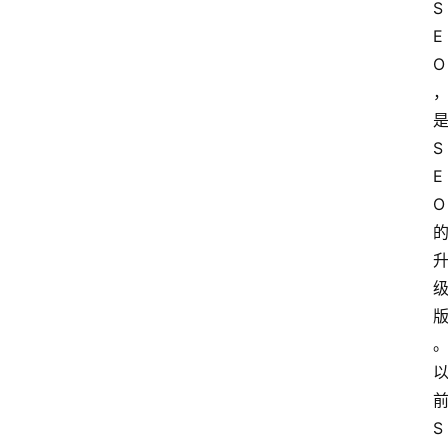
S
用
E
汇
O
A
I
S
知
E
识
O
库
登录
注册
服
务
A
I
S
工