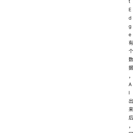
t
E
d
g
e
A
I