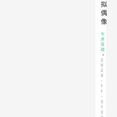
拟
偶
像
七
点
互
动
•
2
0
2
5
-
1
1
-
2
1
2