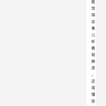
能
觉
得
这
事
儿
听
着
就
麻
烦
，
还
得
懂
技