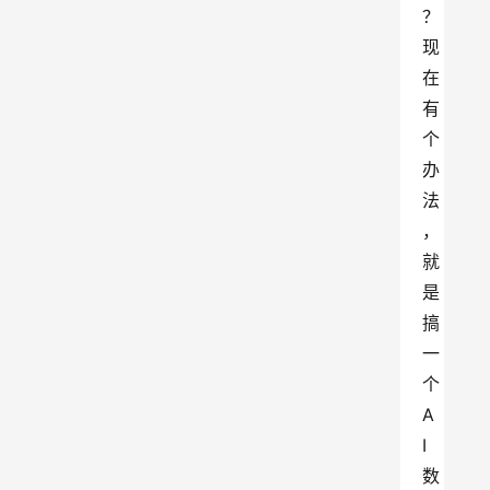
？
现
在
有
个
办
法
，
就
是
搞
一
个
A
I
数