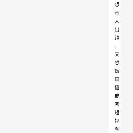
想
真
人
出
镜
，
又
想
做
直
播
或
者
短
视
频