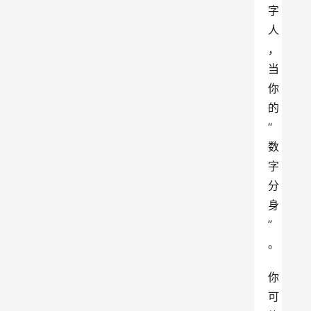
字
人
，
当
你
的
“
数
字
分
身
”
。
你
可