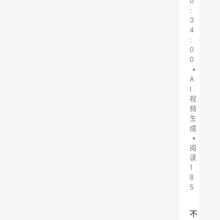
0
:
3
4
:
0
0
•
A
I
视
频
生
成
•
阅
读
1
8
5
不