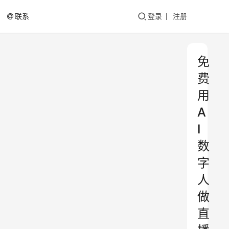
联系
登录
注册
免
费
用
A
I
数
字
人
做
直