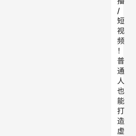
播
/
短
视
频
！
普
通
人
也
能
打
造
虚