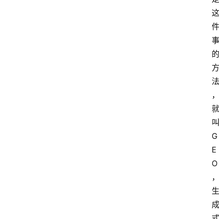
G
E
O