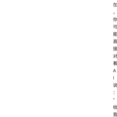
A
I
“