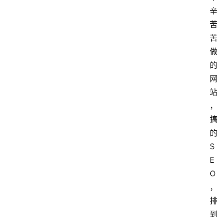
S
E
O