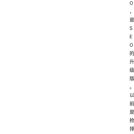
O
S
E
O