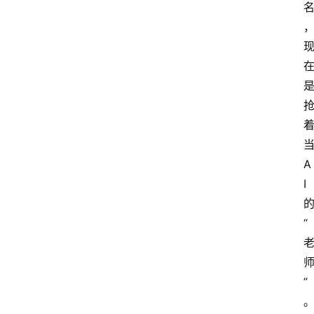
A
I
“
”