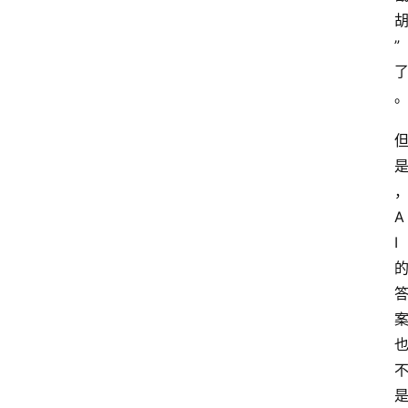
用
汇
”
A
I
知
识
库
A
登录
注册
I
服
务
A
I
工