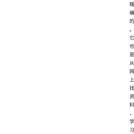
具
箱
A
I
工
具
导
航
联
系