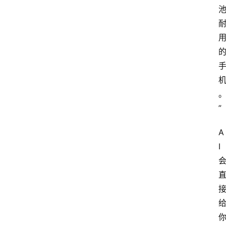
”
A
I