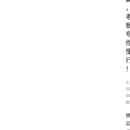
七
20
G
阅