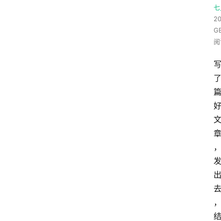
七
20
G
阅