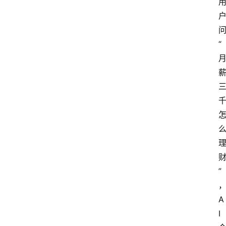
“
”
A
I