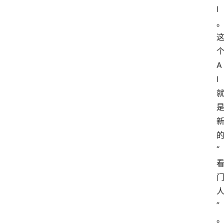
I
A
I
“
”