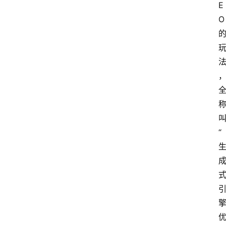
E
O
“