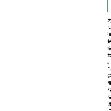
汇
A
I
知
识
库
登录
注册
服
务
A
I
工
具