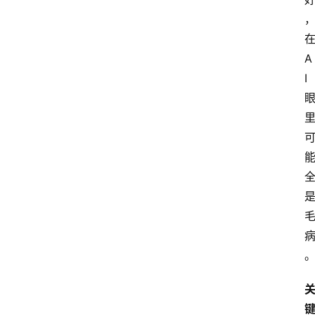
箱
A
A
I
I
工
具
导
航
联
系