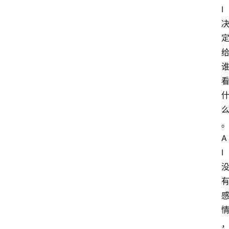
I
A
I