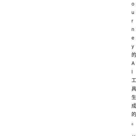
o
u
r
n
e
y
A
I