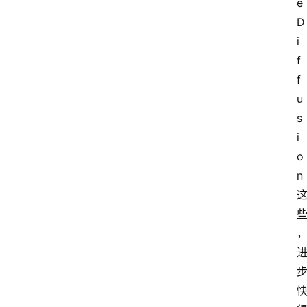
e 
D
i
f
f
u
s
i
o
n