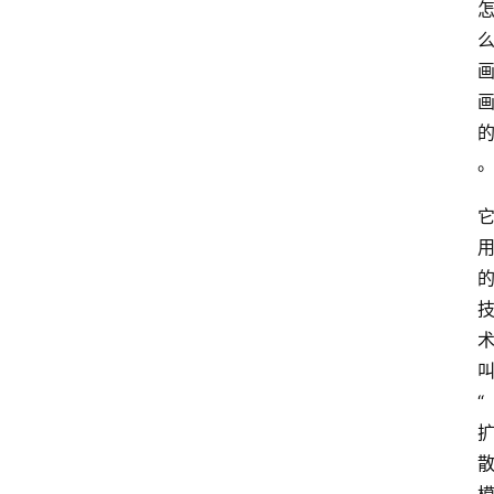
首
页
G
E
O
A
“
I
应
用