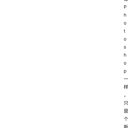
P
h
o
t
o
s
h
o
p