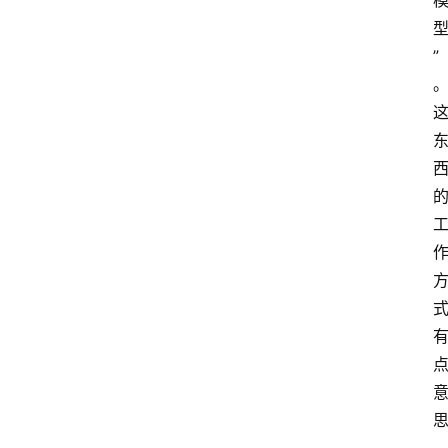
汇
”
A
I
知
识
库
登录
注册
服
务
A
I
工
具