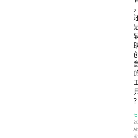
七
20
A
阅