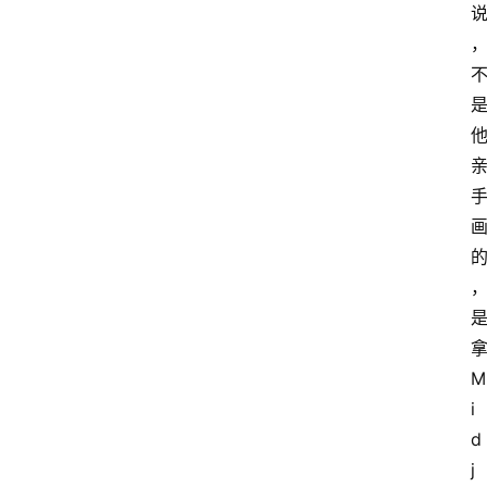
M
i
d
j