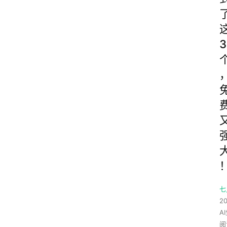
3
七
20
A
阅