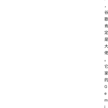
G
e
m
i