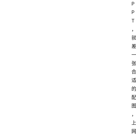
P
P
T