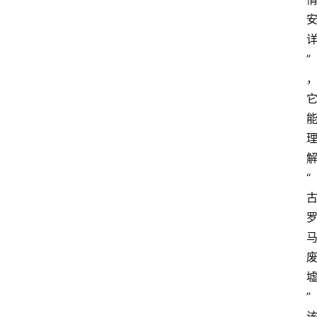
”
“
”