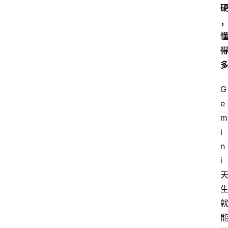
G
e
m
i
n
i