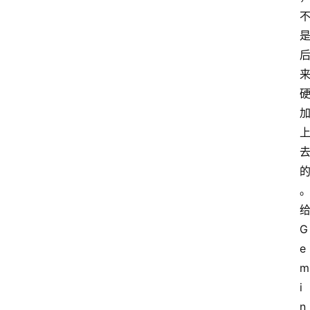
G
e
m
i
n