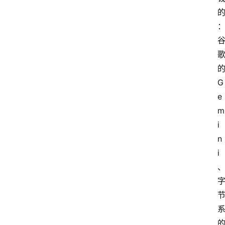
G
e
m
i
n
i