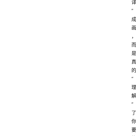
”
“
”