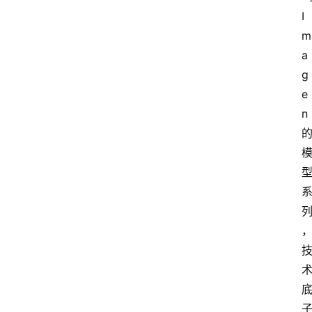
用
I
汇
m
a
g
A
e
I
n
知
识
库
登录
注册
服
务
A
I
工