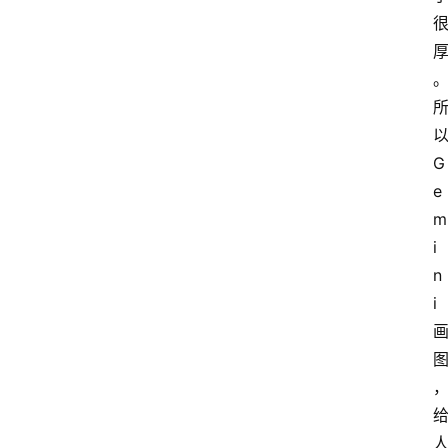
具
箱
A
I
G
工
e
具
导
m
航
i
n
i
联
系