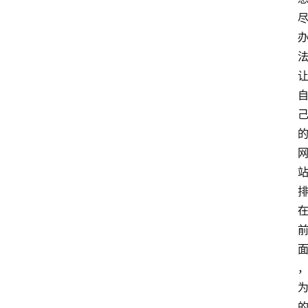
知
识
库
登录
注册
服
务
A
I
工
具
箱
A