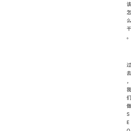
S
E
O