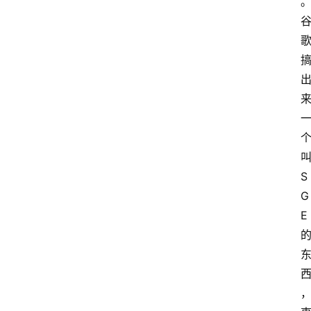
S
G
E