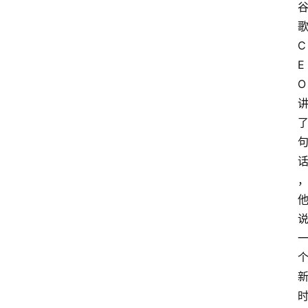
C
E
O