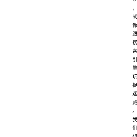
首
页
G
E
O
A
I
应
用
汇
A
I