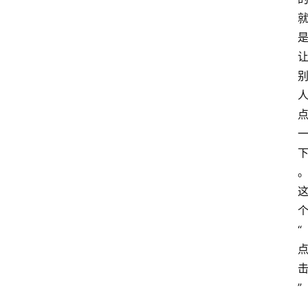
I
工
具
导
航
联
系
“
”