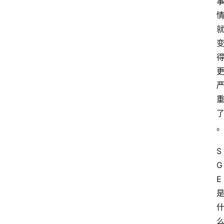
S
G
E