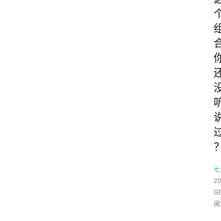
七
20
G
阅