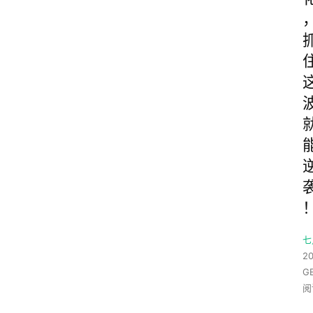
七
20
G
阅