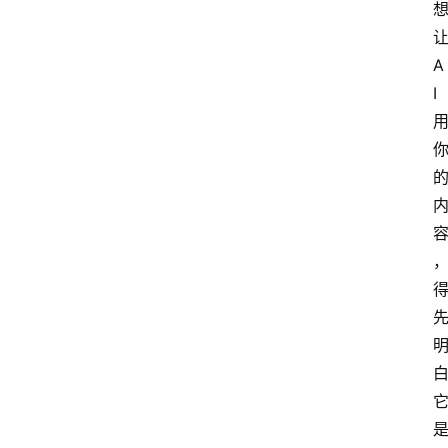
用
汇
A
I
A
I
知
识
库
登录
注册
服
务
A
I
工