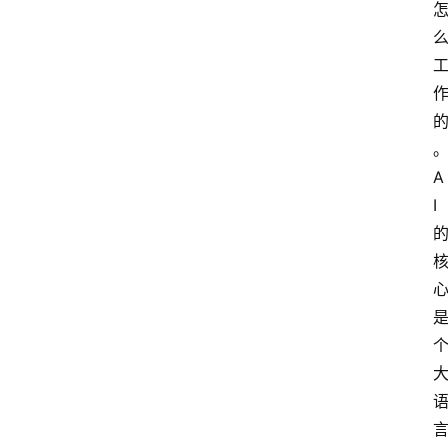
具
箱
A
I
工
A
具
I
导
航
联
系