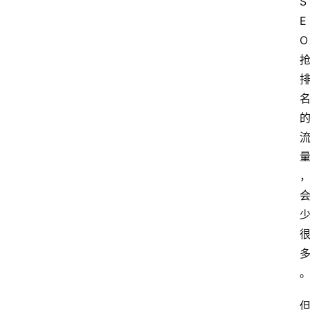
S
E
O