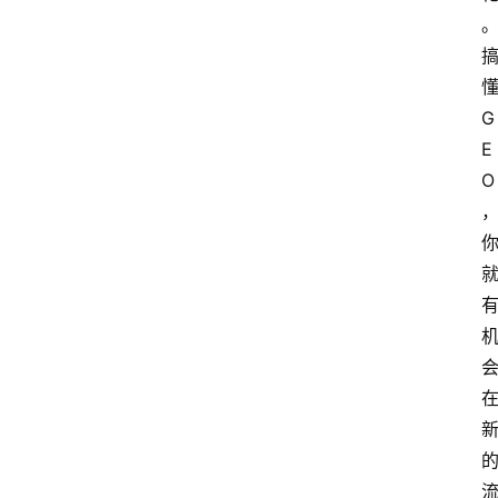
G
E
O