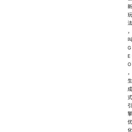
G
E
O