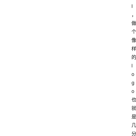
I
l
o
g
o