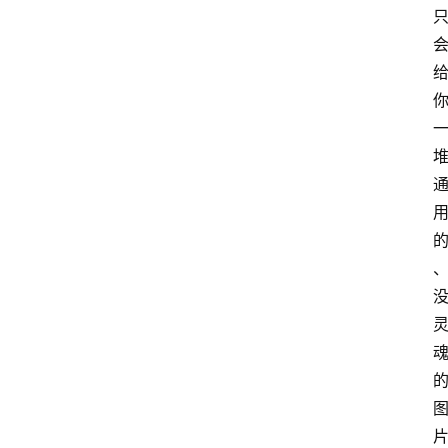
应
用
汇
A
I
知
识
库
登录
注册
服
务
A