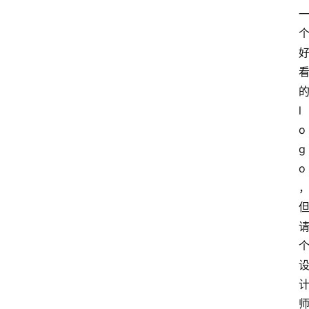
l
o
g
o