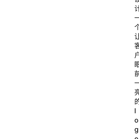
l
o
g
o