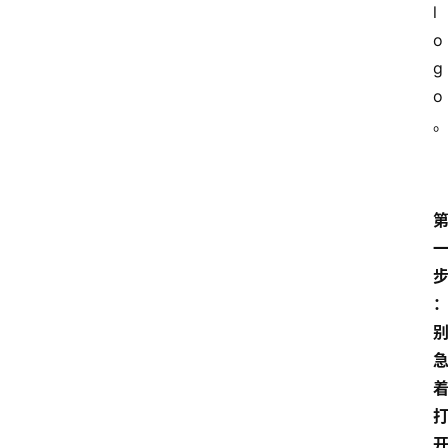
l
o
g
o