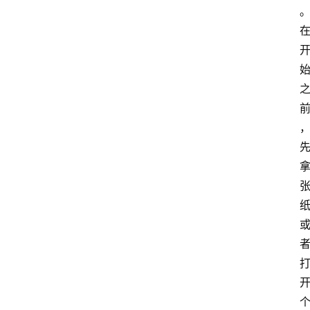
I
工
具
箱
A
I
工
具
导
航
联
系