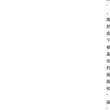
”
“
”