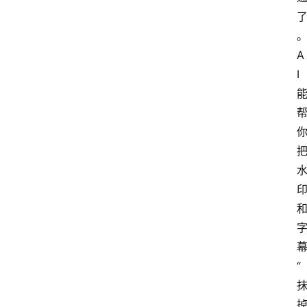
A
I
“