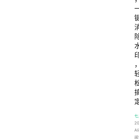
七
20
A
阅