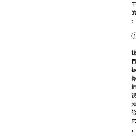
A
I
工
具
导
航
联
系