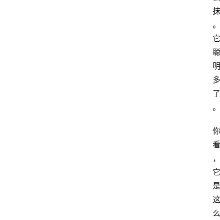
A
I
知
识
库
登录
注册
服
务
A
I
工
具
箱