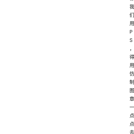
首
P
页
S
G
E
O
A
I
应
用
汇