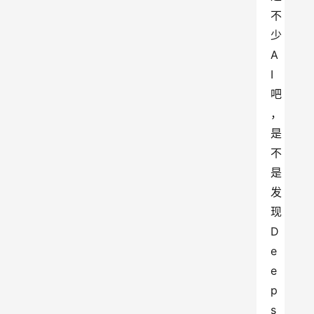
不
少
A
I
吧
，
是
不
是
发
现
D
e
e
p
s