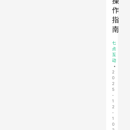
操
作
指
南
七
点
互
动
•
2
0
2
5
-
1
2
-
1
0
2