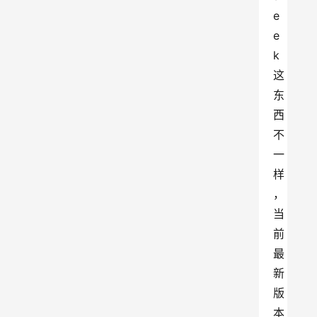
e
e
k
这
东
西
不
一
样
，
当
前
最
新
版
本