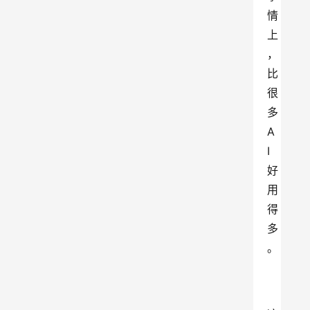
情
上
，
比
很
多
A
I
好
用
得
多
。