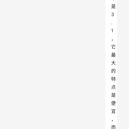
是
3
.
1
，
它
最
大
的
特
点
是
便
宜
，
而