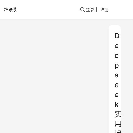
联系
登录
注册
D
e
e
p
s
e
e
k
实
用