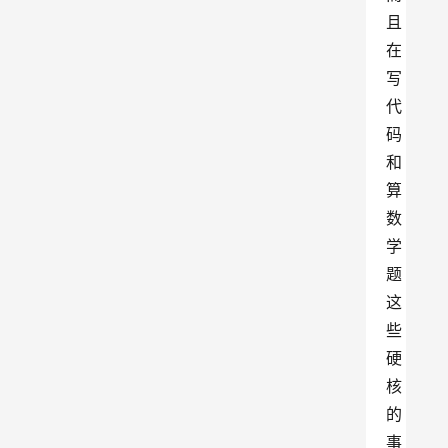
且
在
写
代
码
和
算
数
学
题
这
些
硬
核
的
事