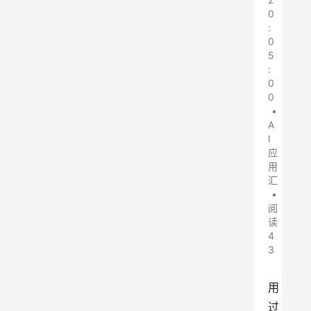
0
:
0
5
:
0
0
•
A
I
应
用
汇
•
阅
读
4
3
用
过