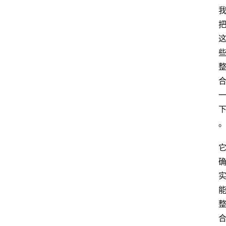
首
页
G
E
O
A
I
应
用