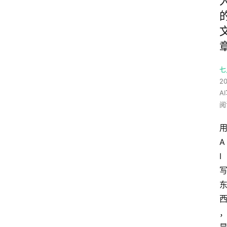
七
20
A
阅
A
I