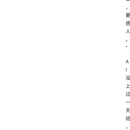
”
A
I