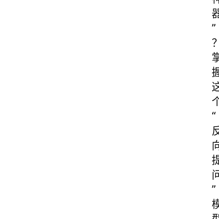
”
“
”