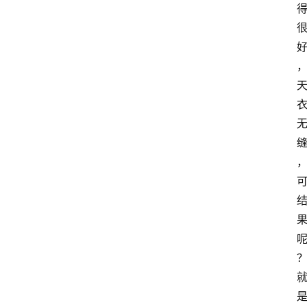
汇
A
I
知
识
库
登录
注册
服
务
A
I
工
具