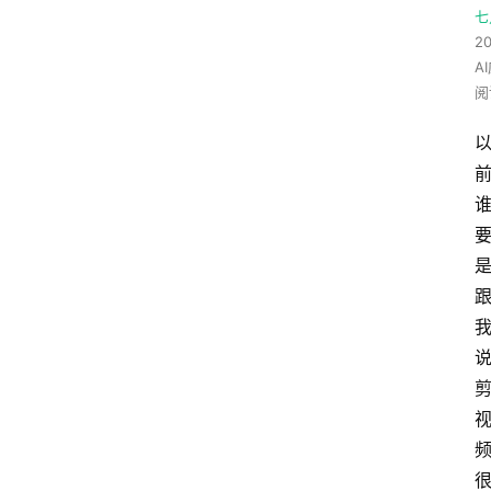
七
20
A
阅