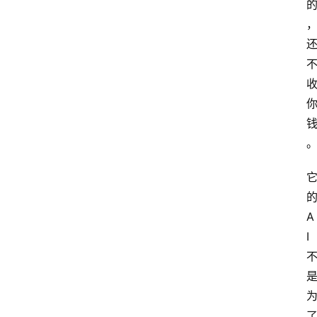
A
I
工
具
导
航
联
系
A
I