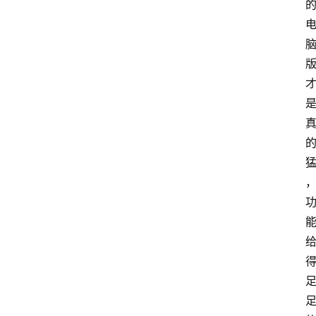
A
I
知
识
库
登录
注册
服
务
A
I
工
具
箱