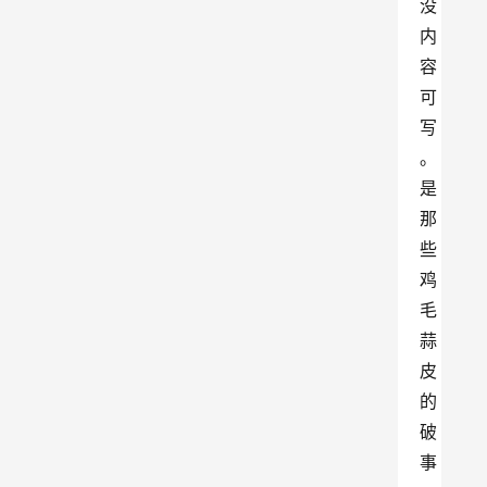
没
内
容
可
写
。
是
那
些
鸡
毛
蒜
皮
的
破
事