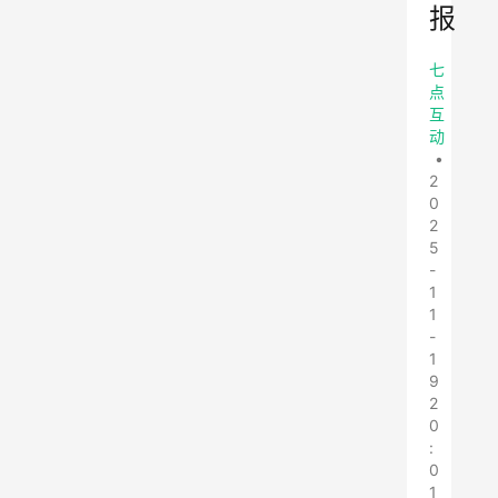
报
七
点
互
动
•
2
0
2
5
-
1
1
-
1
9
2
0
:
0
1