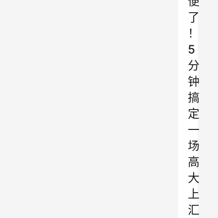
便
了
！
5
分
钟
搞
定
一
场
高
大
上
汇