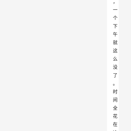
，
一
个
下
午
就
这
么
没
了
。
时
间
全
花
在