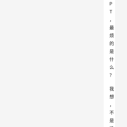
P
T
，
最
烦
的
是
什
么
？
我
想
，
不
是