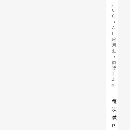
:
0
0
•
A
I
应
用
汇
•
阅
读
1
4
2
每
次
做
P