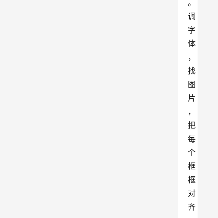
。
调
字
体
，
找
图
片
，
把
每
个
框
框
对
齐