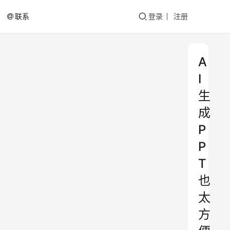
联系
登录
注册
A
I
生
成
P
P
T
也
太
方