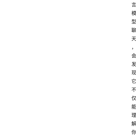
首
页
G
E
O
A
I
应
用