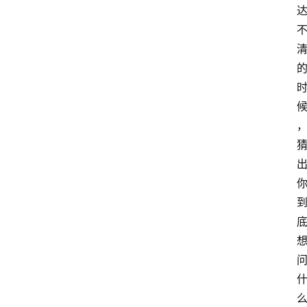
具
箱
A
I
工
具
导
航
联
系