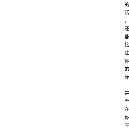
汇
A
I
知
识
库
登录
注册
服
务
A
I
工