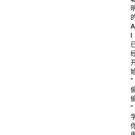
A
I
“
”