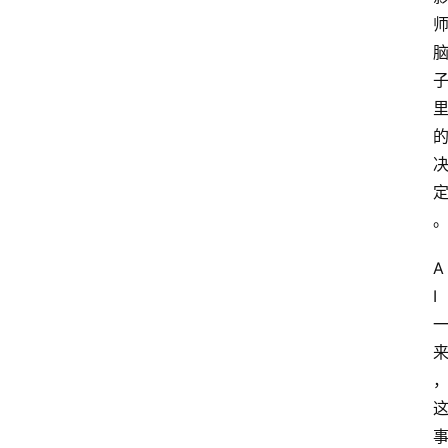
A
I
工
具
导
航
联
A
系
I