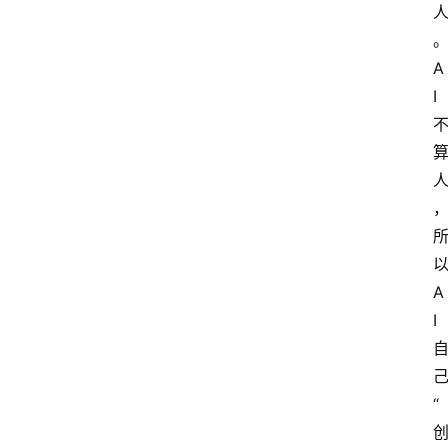
A
I
A
I
“