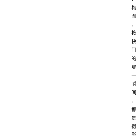
A
I
知
识
库
登录
注册
服
务
A
I
工
具
箱