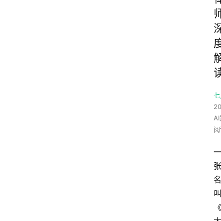
七
20
A
阅