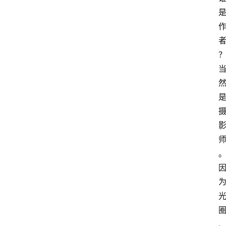
首
页
G
E
O
A
I
应
用
汇