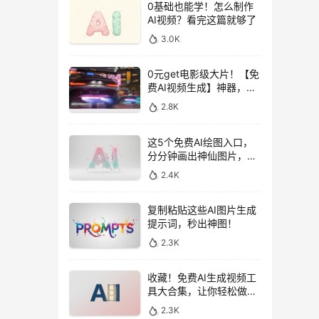
0基础也能学！怎么制作
AI视频？看完这篇就够了
3.0K
0元get电影级大片！【免
费AI视频生成】神器，推
荐！
2.8K
这5个免费AI绘图入口，
分分钟画出神仙图片，手
残党福音
2.4K
复制粘贴这些AI图片生成
提示词，秒出神图！
2.3K
收藏！免费AI生成视频工
具大合集，让你轻松做短
片
2.3K