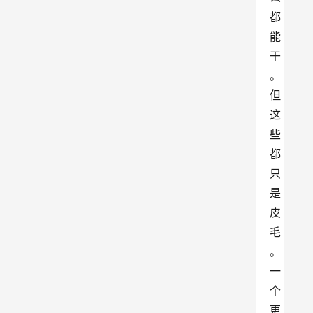
都
能
干
。
但
这
些
都
只
是
皮
毛
。
一
个
更