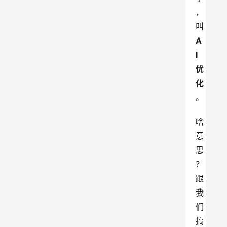
，
叫
A
I
优
化
。
啥
意
思
？
跟
我
们
搞