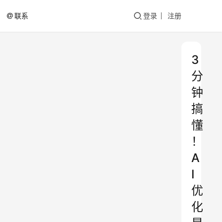
联系
登录
注册
3
分
钟
搞
懂
！
A
I
优
化