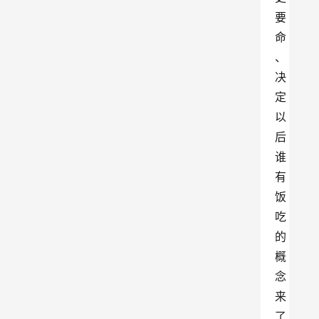
要
命
、
决
定
以
后
谁
有
饭
吃
的
概
念
来
了