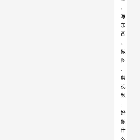
，
写
东
西
、
做
图
、
剪
视
频
，
好
像
什
么