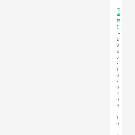
七
点
互
动
•
2
0
2
5
-
1
0
-
0
4
0
9
:
1
0
: