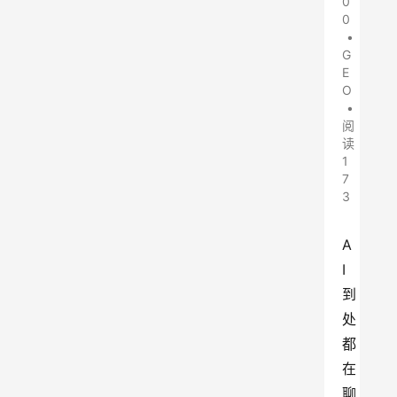
0
0
•
G
E
O
•
阅
读
1
7
3
A
I
到
处
都
在
聊