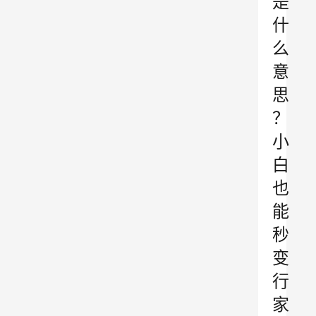
是
什
么
意
思
？
小
白
也
能
秒
变
行
家