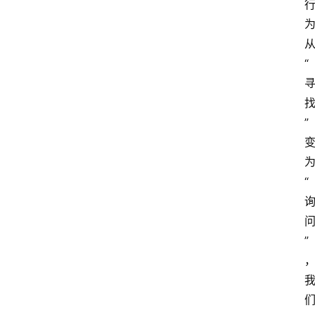
“
”
“
”