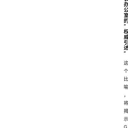
“
”
G