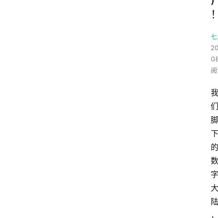
七
20
G
阅