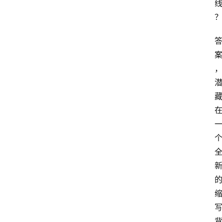
A
I
知
识
库
登录
注册
服
务
A
I
工
具
箱