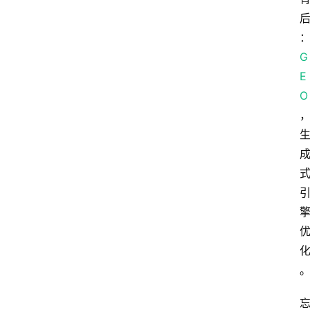
A
G
I
E
工
O
具
导
航
联
系