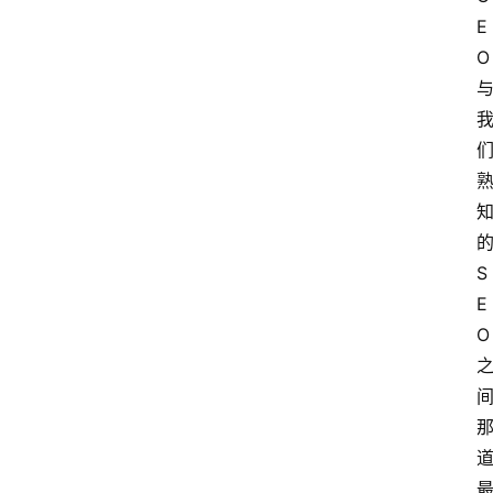
E
O
S
E
O