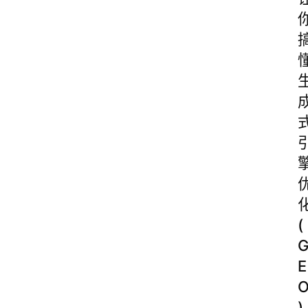
(
E
)