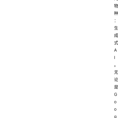
A
I
G
o
o
g