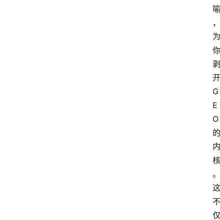
G
E
O