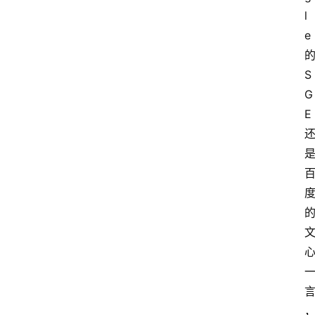
l
e
S
G
E