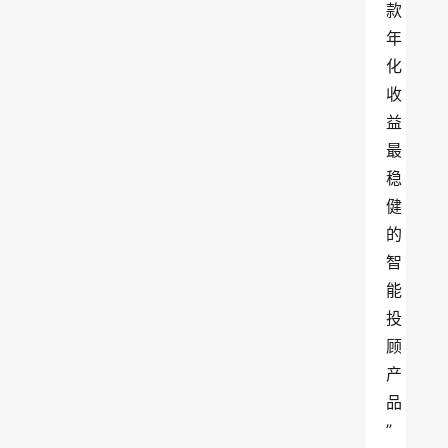
款
年
化
收
益
最
稳
健
的
智
能
投
顾
产
品
”