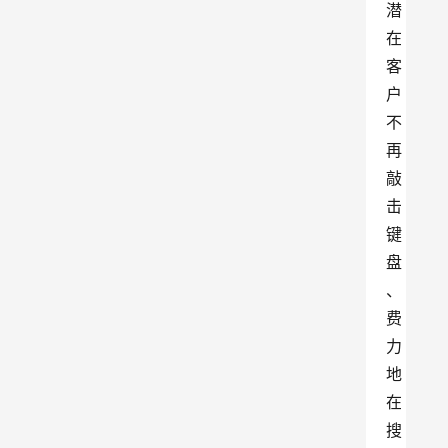
潜
在
客
户
不
再
敲
击
键
盘
、
费
力
地
在
搜