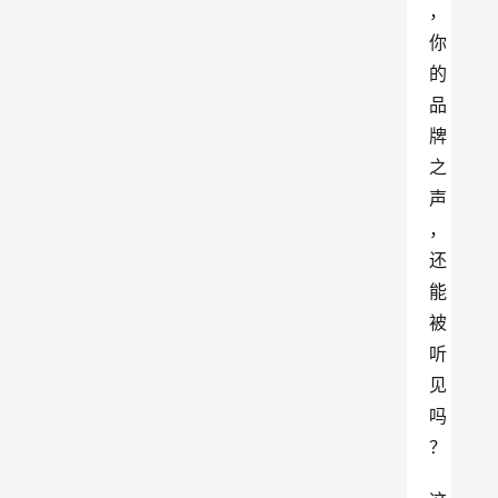
，
你
的
品
牌
之
声
，
还
能
被
听
见
吗
？