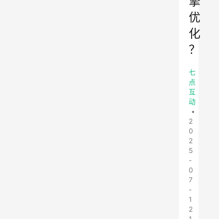
擎
优
化
？
七
点
互
动
•
2
0
2
5
-
0
7
-
1
2
1