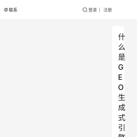
联系
登录
注册
什
么
是
G
E
O
生
成
式
引