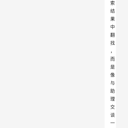
索
结
果
中
翻
找
，
而
是
像
与
助
理
交
谈
一