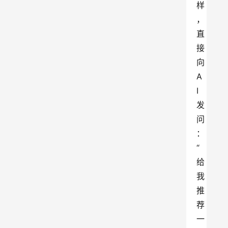
样
，
直
接
向
A
I
发
问
：
“
给
我
推
荐
一