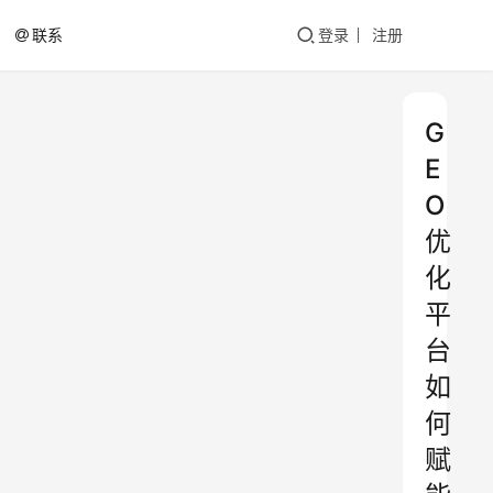
联系
登录
注册
G
E
O
优
化
平
台
如
何
赋