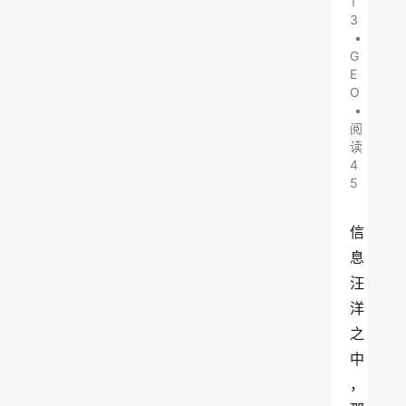
1
3
•
G
E
O
•
阅
读
4
5
信
息
汪
洋
之
中
，