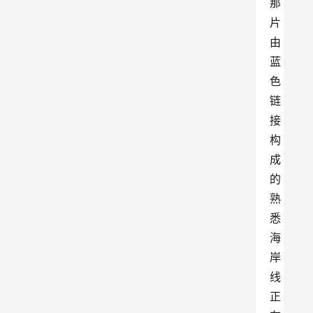
那
片
由
蓝
色
链
接
构
成
的
熟
悉
海
岸
线
正