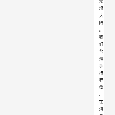
无
垠
大
陆
。
我
们
曾
是
手
持
罗
盘
、
在
海