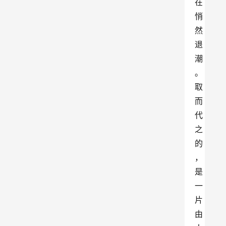
在
悄
然
退
潮
。
取
而
代
之
的
，
是
一
片
由