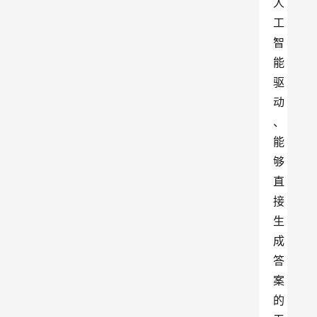
人
工
智
能
驱
动
、
能
够
直
接
生
成
答
案
的