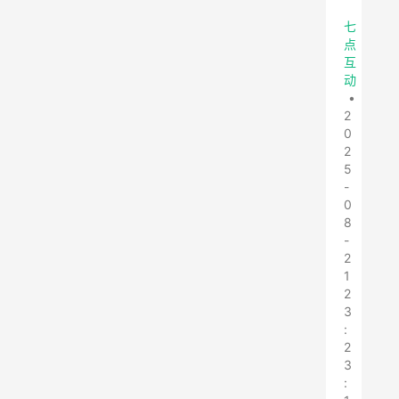
七
点
互
动
•
2
0
2
5
-
0
8
-
2
1
2
3
:
2
3
: