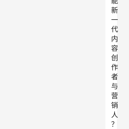
能
新
一
代
内
容
创
作
者
与
营
销
人
？