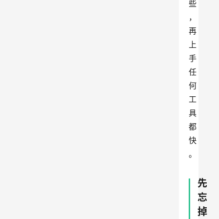
些
，
再
上
手
任
何
工
具
都
快
。
先
忘
掉