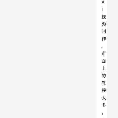
A
I
视
频
制
作
，
市
面
上
的
教
程
太
多
，