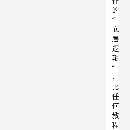
作
的
“
底
层
逻
辑
”
，
比
任
何
教
程