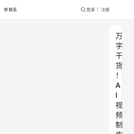
联系
登录
注册
万
字
干
货
！
A
I
视
频
制