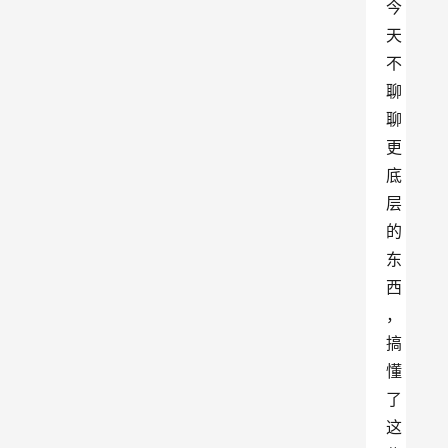
今
天
不
聊
聊
更
底
层
的
东
西
，
搞
懂
了
这