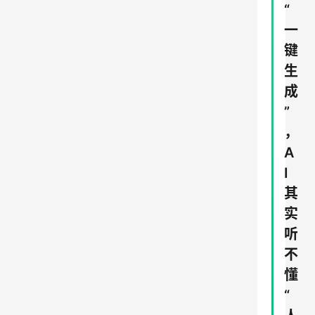
“
一
键
生
成
”
，
A
I
其
实
听
不
懂
“