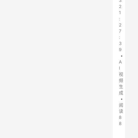
3
2
1
:
2
7
:
3
9
•
A
I
视
频
生
成
•
阅
读
8
8