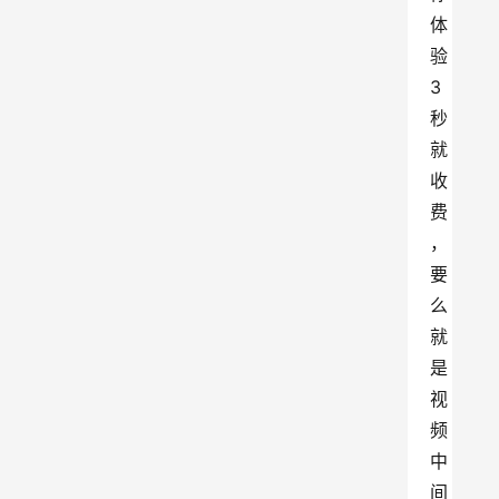
体
验
3
秒
就
收
费
，
要
么
就
是
视
频
中
间