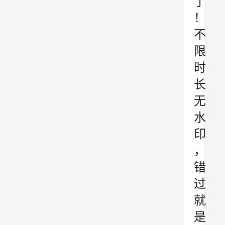
了
！
不
限
时
长
无
水
印
，
错
过
就
是