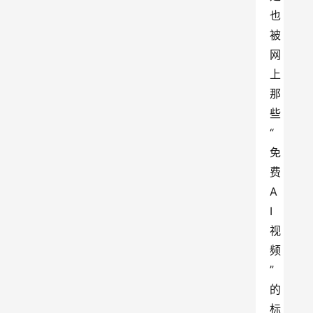
也
被
网
上
那
些
“
免
费
A
I
视
频
”
的
标