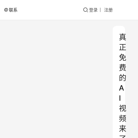
联系
登录
注册
真
正
免
费
的
A
I
视
频
来