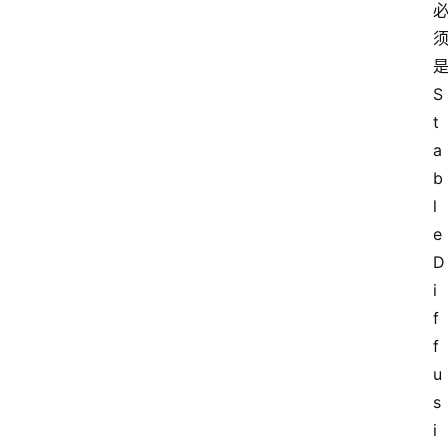
S
t
a
b
l
e 
D
i
f
f
u
s
i