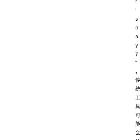
r
’
s 
d
a
y
?
”