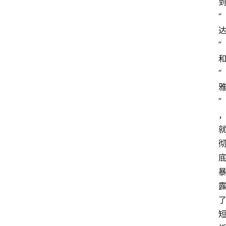
“
”
“
”