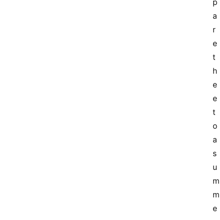
p
a
r
e 
t
h
e
e 
t
o 
a 
s
u
m
m
e