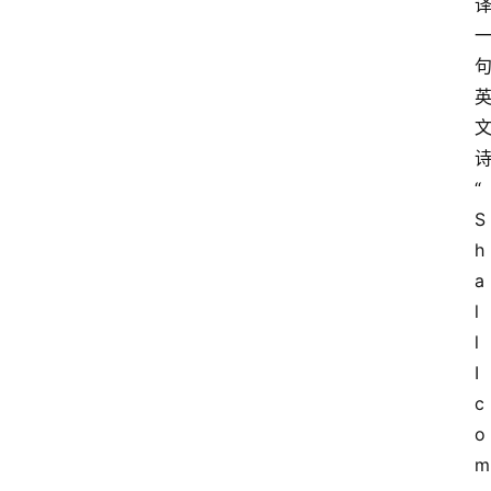
“
S
h
a
l
l 
I 
c
o
m