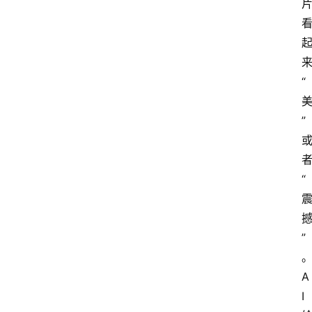
“
”
“
”
A
I