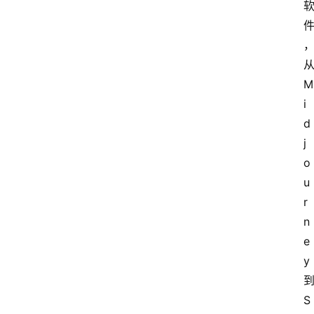
M
i
d
j
o
u
r
n
e
y
S