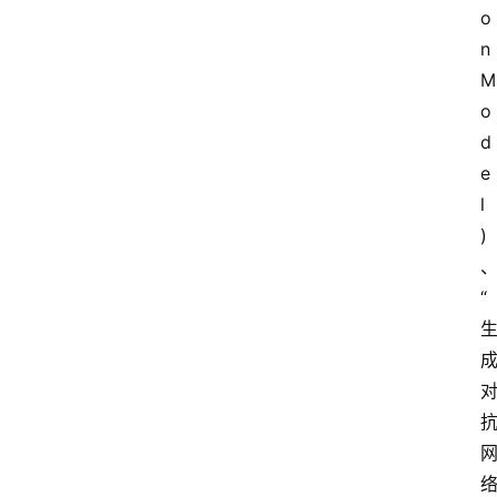
o
n 
M
o
d
e
l
)
“