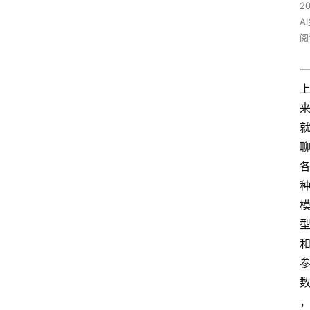
20
A
阅