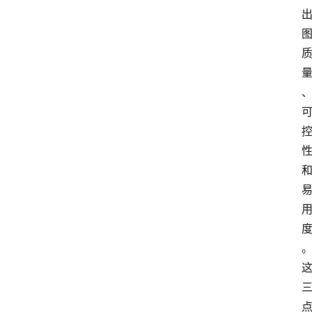
汇
A
I
知
识
库
登录
注册
服
务
A
I
工
具