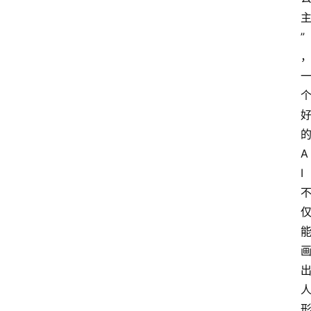
”
A
I