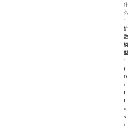
“
” 
(
D
i
f
f
u
s
i