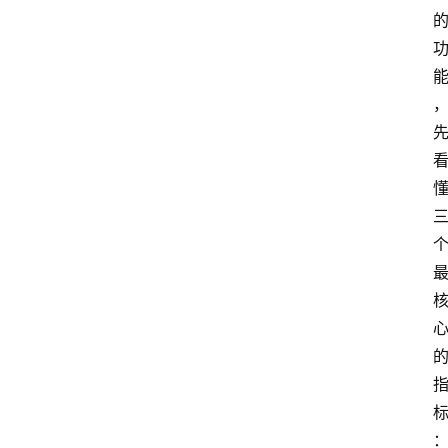
首
页
G
E
O
A
I
应
用