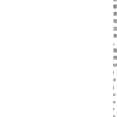
。
M
i
d
j
o
u
r
n