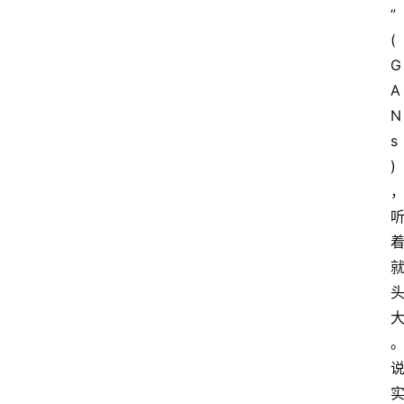
” 
(
G
A
N
s
)
。