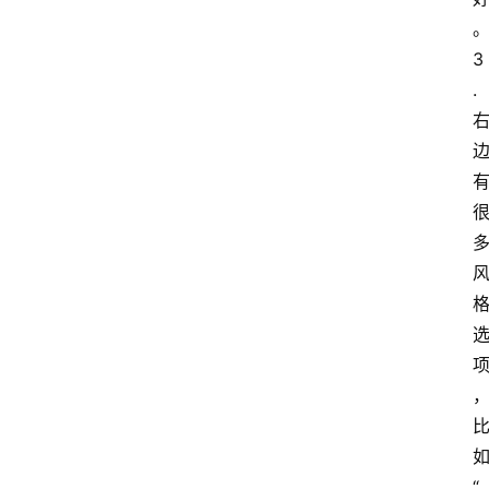
A
3
I
.
知
识
库
登录
注册
服
务
A
I
工
具
箱
“