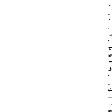
4
.
“
”