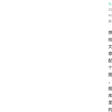
七
20
A
阅