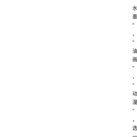
A
I
”
工
具
导
“
航
”
联
系
“
”