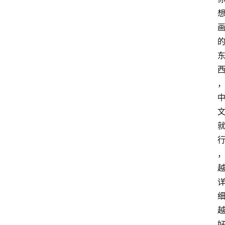
首
页
G
E
O
A
I
应
用
汇