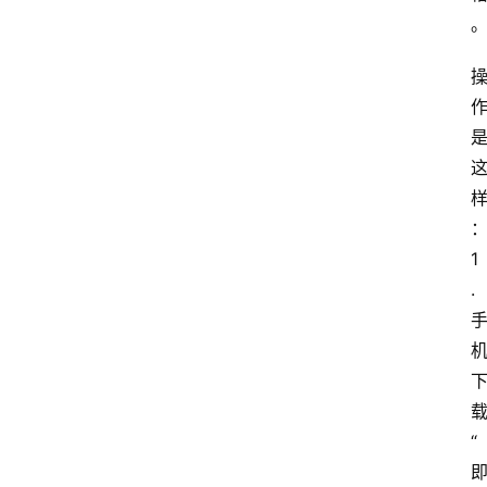
1
.
“