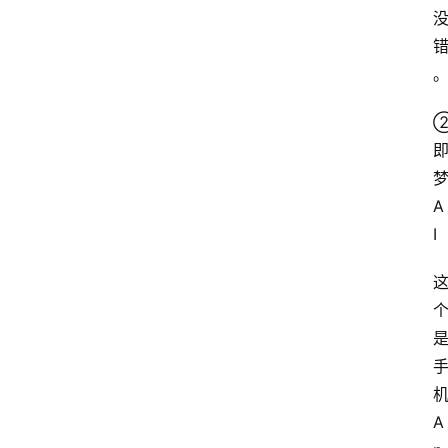
A
I
A