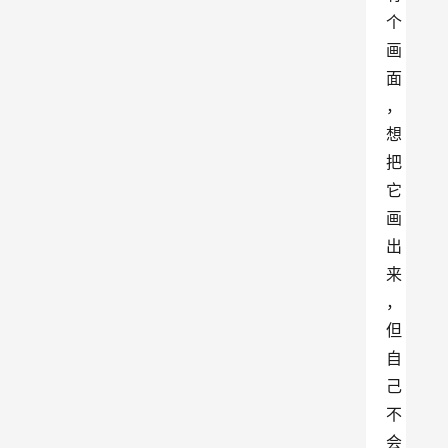
个
画
面
，
想
把
它
画
出
来
，
但
自
己
不
会