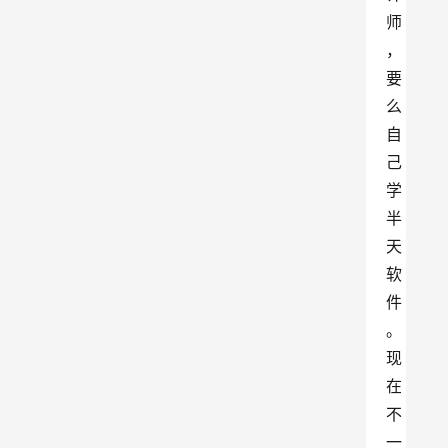
师
，
要
么
自
己
学
半
天
软
件
。
现
在
不
一