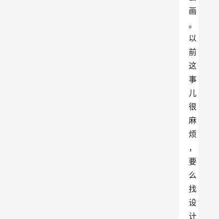
画
。
以
前
这
事
儿
很
麻
烦
，
要
么
找
设
计