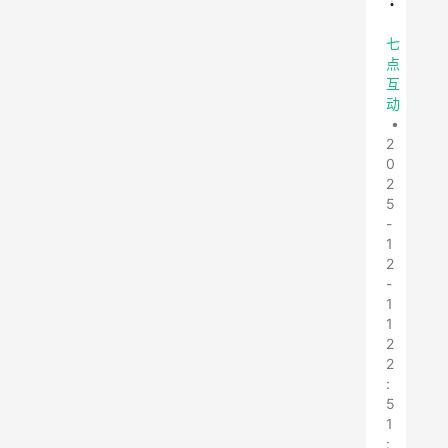
七
点
互
动
•
2
0
2
5
-
1
2
-
1
1
2
2
:
5
1
: