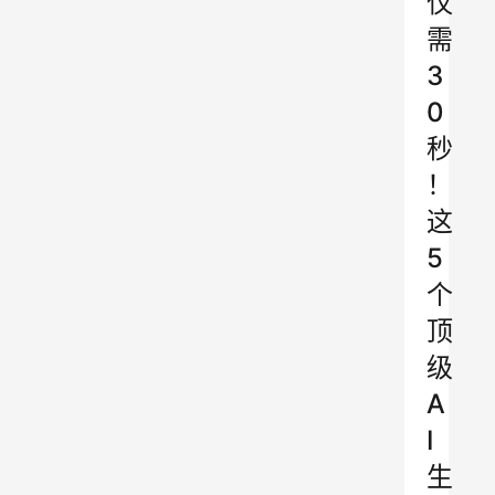
仅
需
3
0
秒
！
这
5
个
顶
级
A
I
生