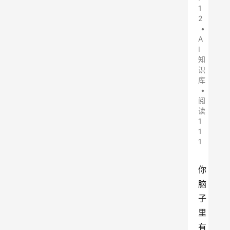
1
2
•
A
I
知
识
库
•
阅
读
1
1
1
你
脑
子
里
有