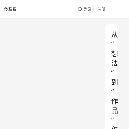
联系
登录
注册
从
“
想
法
”
到
“
作
品
”