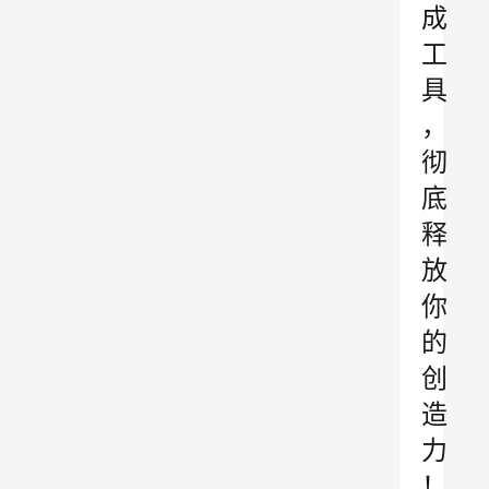
成
工
具
，
彻
底
释
放
你
的
创
造
力
！