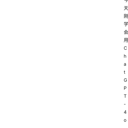
C
h
a
t
G
P
T
-
4
o