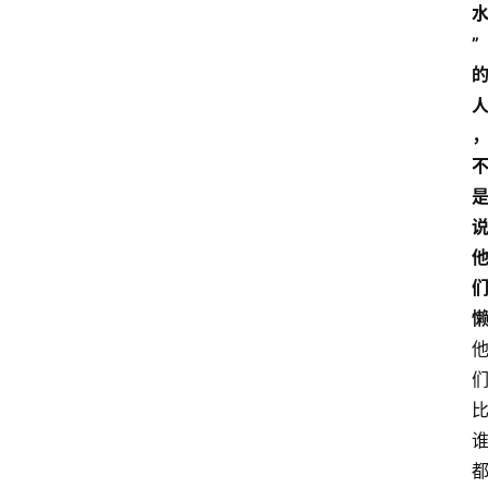
具
”
箱
A
I
工
具
导
航
联
系