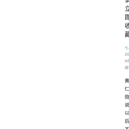
七
20
A
阅