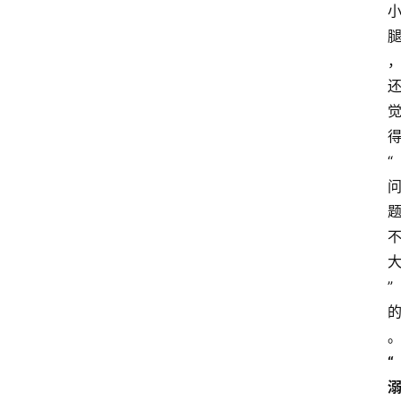
用
汇
A
I
知
“
识
库
登录
注册
服
务
”
A
“
I
工