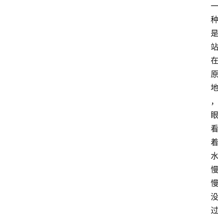
首
页
G
E
O
A
I
应