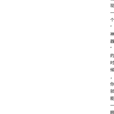
应
用
汇
“
A
I
”
知
识
库
登录
注册
服
务
A