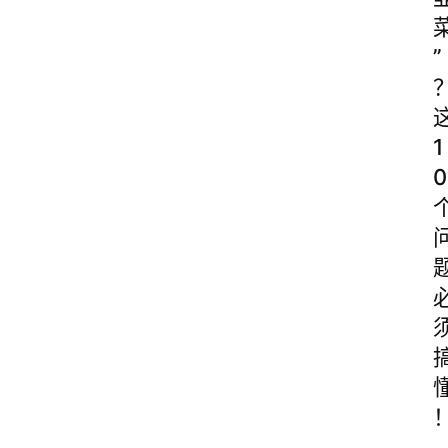
”
1
0