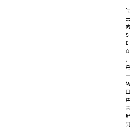
S
E
O