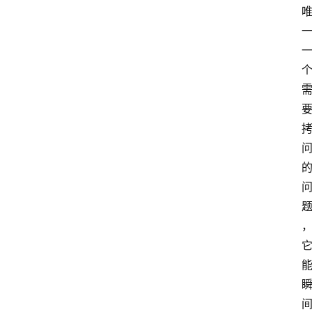
A
I
工
具
导
航
联
系