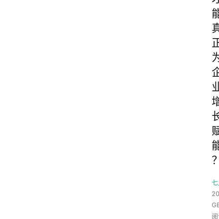
七
20
G
阅