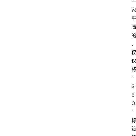
“
S
E
O
”