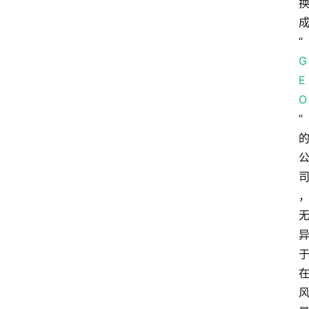
“
G
E
O
”