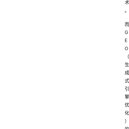
G
E
O