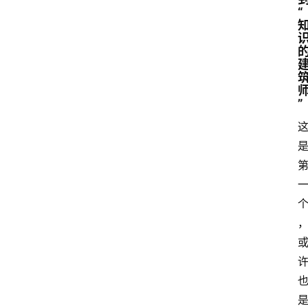
“
A
I
知
识
”
库
登录
注册
服
务
A
I
工
具
箱