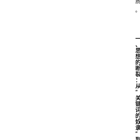
首
页
G
E
O
“
A
I
应
用
”
汇