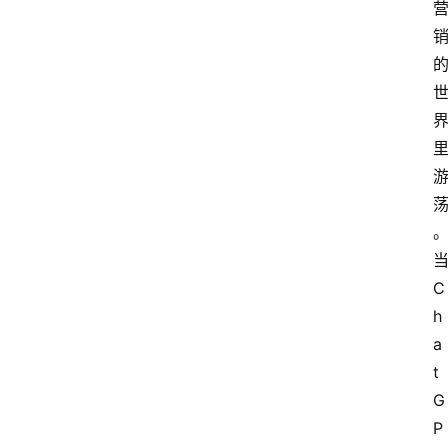
C
h
a
t
G
P