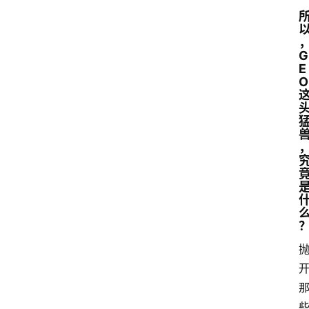
G
E
O