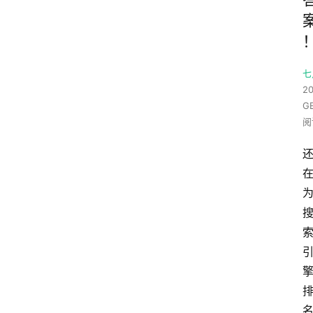
七
20
G
阅