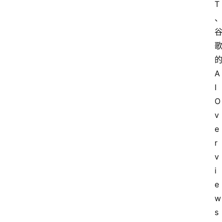
T
A
I 
O
v
e
r
v
i
e
w
s