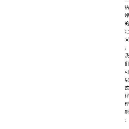
首
页
G
E
O
A
I
应
用
汇