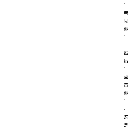
“
”
“
”