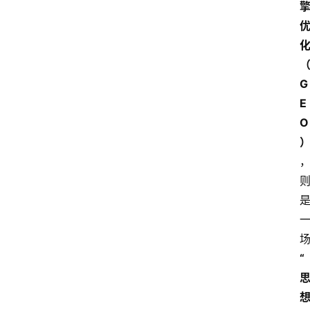
G
E
O
“