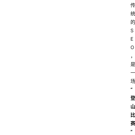
A
I
知
S
识
E
库
O
登录
注册
服
务
“
A
I
工
具
箱
”