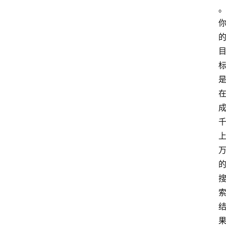
A
I
工
具
导
航
联
系