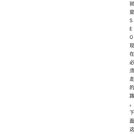
A
S
I
E
知
O
识
库
登录
注册
服
务
A
I
工
具
箱