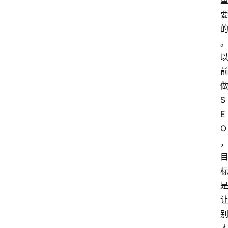
S
E
O