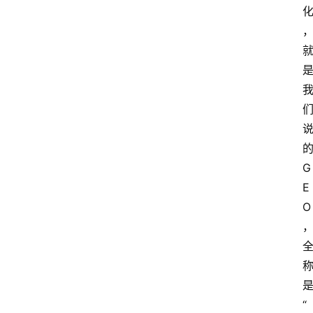
G
E
O
“