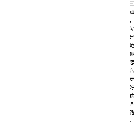
A
I
工
具
导
航
联
系