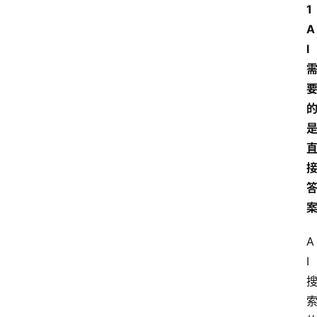
1 
A
I
A
I