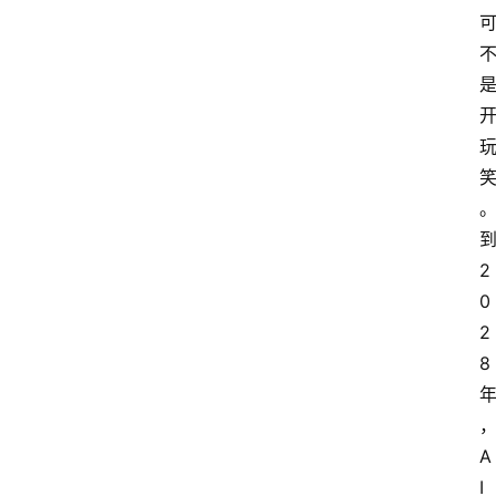
2
0
2
8
A
I