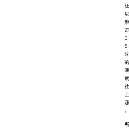
3
5
%