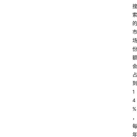
1
4
%