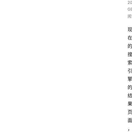
20
G
阅