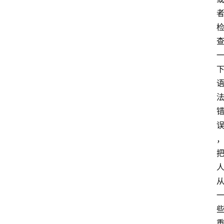
汇
A
I
知
识
库
登录
注册
服
务
A
I
工
具