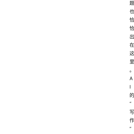
A
I
“
”