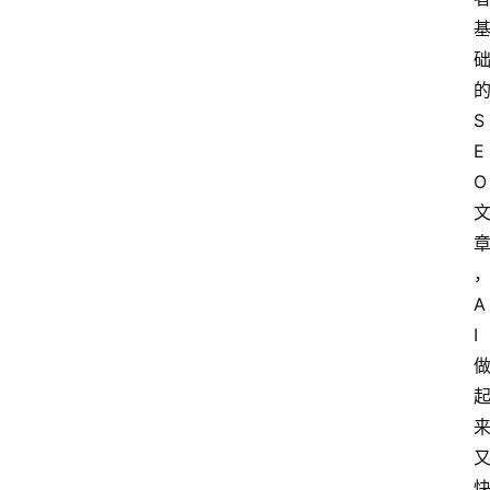
S
E
O
A
I