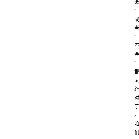
”
“
”