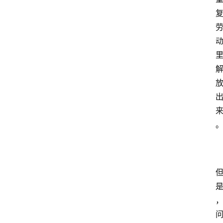
箱
A
I
工
具
导
航
联
系