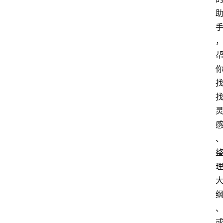
首
页
G
E
O
A
I
应
用