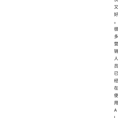
。
A
I