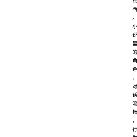
A
。
I
知
识
库
登录
注册
服
务
A
I
工
具
箱