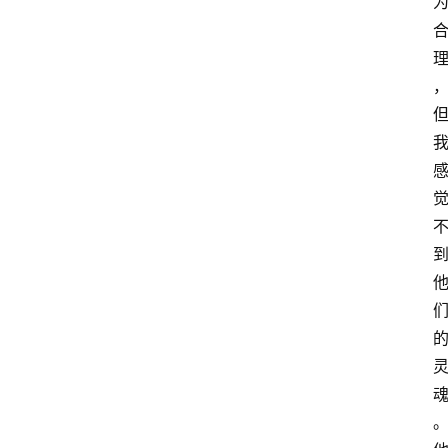
A
I
工
具
导
航
联
系