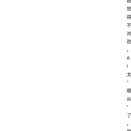
A
I
“
”