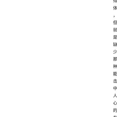
首
页
G
E
O
A
I
应
用
汇