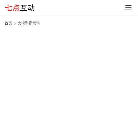
G
E
O
首页
大模型提示词
A
I
应
用
汇
A
I
知
识
库