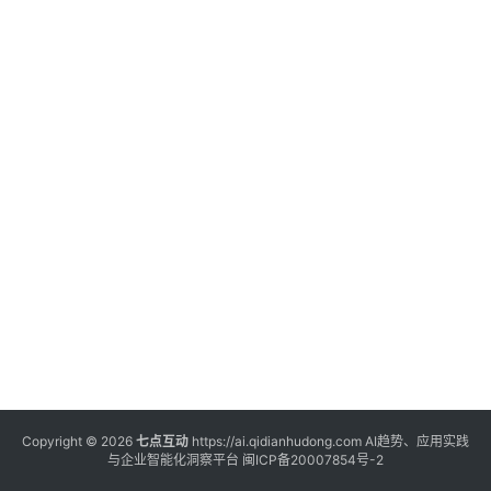
登录
注册
服
务
A
I
工
具
箱
A
I
工
具
Copyright © 2026
七点互动
https://ai.qidianhudong.com AI趋势、应用实践
与企业智能化洞察平台
闽ICP备20007854号-2
导